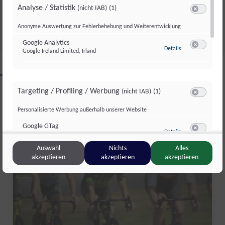
JULI 2026
Analyse / Statistik
(nicht IAB)
(1)
Fr., 31. Juli. 2026
//
281
Switch zum 
Anonyme Auswertung zur Fehlerbehebung und Weiterentwicklung
Google Analytics
zu Google Analyti
Details
Google Ireland Limited, Irland
Switch zum 
CLIPS AUS DIESER REGION
Targeting / Profiling / Werbung
(nicht IAB)
(1)
Switch zum 
Personalisierte Werbung außerhalb unserer Website
Salzburg Magazin
Google GTag
zu Google GTag
Details
Google Ireland Limited, Irland
Switch zum 
Auswahl
Nichts
Alles
akzeptieren
akzeptieren
akzeptieren
Sonstige Inhalte
(nicht IAB)
(2)
Switch zum 
Einbindung zusätzlicher Informationen
Vimeo
zu Vimeo
Details
Vimeo Inc., USA
Switch zum 