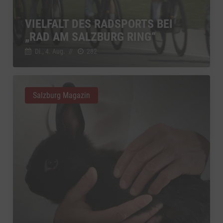
YouTube
zu YouTube
Details
VIELFALT DES RADSPORTS BEI
Google Ireland Limited, Irland
Switch zum 
„RAD AM SALZBURG RING“
Di., 4. Aug.
//
282
Salzburg Magazin