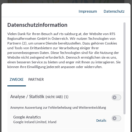
Impressum
Datenschutz
Datenschutzinformation
Vielen Dank für Ihren Besuch auf rts-salzburg.at, der Website von RTS
Regionalfernsehen GmbH in Österreich. Wir nutzen Technologien von
Partnern (2), um unsere Dienste bereitzustellen. Dazu gehören Cookies
und Tools von Drittanbietern zur Verarbeitung einiger Ihrer
personenbezogenen Daten. Diese Technologien sind für die Nutzung der
RUNDHERUM EIN HINGUCKER:
Website nicht zwingend erforderlich. Dennoch ermöglichen sie es uns,
KUNST AUF LITFASSSÄULEN
einen besseren Service zu bieten und enger mit Ihnen zu interagieren. Sie
können Ihre Einwilligung jederzeit anpassen oder widerrufen.
Di., 4. Aug.
//
239
ZWECKE
PARTNER
Analyse / Statistik
(nicht IAB)
(1)
Salzburg Magazin
Switch zum 
Anonyme Auswertung zur Fehlerbehebung und Weiterentwicklung
Google Analytics
zu Google Analyti
Details
Google Ireland Limited, Irland
Switch zum 