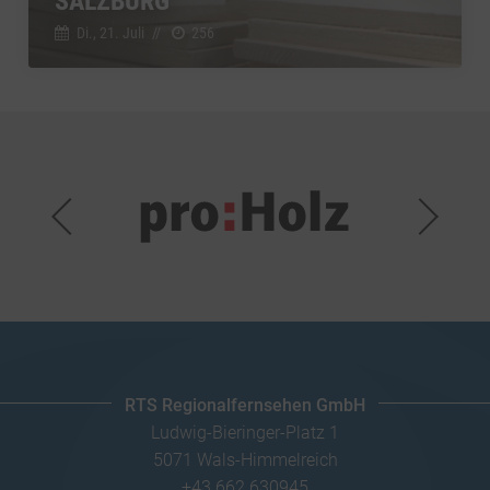
SALZBURG
Di., 21. Juli
//
256
RTS Regionalfernsehen GmbH
Ludwig-Bieringer-Platz 1
5071 Wals-Himmelreich
+43 662 630945