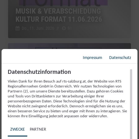
MUSIK & VERABSCHIEDUNG
KULTUR FORMAT 11.06.2026
Do., 11. Juni. 2026
//
91
Kultur Format
Impressum
Datenschutz
Datenschutzinformation
Vielen Dank für Ihren Besuch auf rts-salzburg.at, der Website von RTS
Regionalfernsehen GmbH in Österreich. Wir nutzen Technologien von
Partnern (2), um unsere Dienste bereitzustellen. Dazu gehören Cookies
und Tools von Drittanbietern zur Verarbeitung einiger Ihrer
personenbezogenen Daten. Diese Technologien sind für die Nutzung der
Website nicht zwingend erforderlich. Dennoch ermöglichen sie es uns,
einen besseren Service zu bieten und enger mit Ihnen zu interagieren. Sie
können Ihre Einwilligung jederzeit anpassen oder widerrufen.
VON GROSSEN BÜHNEN UND E
ZWECKE
PARTNER
IGENEM STUDIO: SEPP G