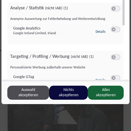
APPMAIER IM TALK
Analyse / Statistik
(nicht IAB)
(1)
Switch zum 
Do., 11. Juni. 2026
//
362
Anonyme Auswertung zur Fehlerbehebung und Weiterentwicklung
Google Analytics
zu Google Analyti
Details
Google Ireland Limited, Irland
Switch zum 
CLIPS AUS DIESER REGION
Targeting / Profiling / Werbung
(nicht IAB)
(1)
Switch zum 
Personalisierte Werbung außerhalb unserer Website
Kultur Format
Google GTag
zu Google GTag
Details
Google Ireland Limited, Irland
Switch zum 
Auswahl
Nichts
Alles
akzeptieren
akzeptieren
akzeptieren
Sonstige Inhalte
(nicht IAB)
(2)
Switch zum 
Einbindung zusätzlicher Informationen
Vimeo
zu Vimeo
Details
Vimeo Inc., USA