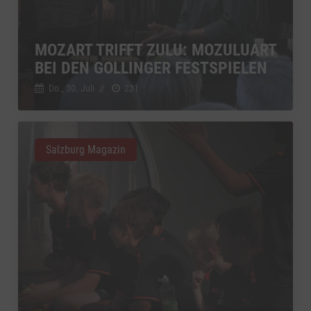
Switch zum 
YouTube
zu YouTube
Details
Google Ireland Limited, Irland
Switch zum 
MOZART TRIFFT ZULU: MOZULUART
BEI DEN GOLLINGER FESTSPIELEN
Do., 30. Juli
//
231
Salzburg Magazin