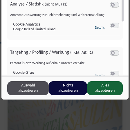
APPMAIER IM TALK
Analyse / Statistik
(nicht IAB)
(1)
Do., 11. Juni. 2026
//
362
Switch zum 
Anonyme Auswertung zur Fehlerbehebung und Weiterentwicklung
Google Analytics
zu Google Analyti
Details
Google Ireland Limited, Irland
Switch zum 
CLIPS AUS DIESER REGION
Targeting / Profiling / Werbung
(nicht IAB)
(1)
Switch zum 
Personalisierte Werbung außerhalb unserer Website
Salzburg Magazin
Google GTag
zu Google GTag
Details
Google Ireland Limited, Irland
Switch zum 
Auswahl
Nichts
Alles
akzeptieren
akzeptieren
akzeptieren
Sonstige Inhalte
(nicht IAB)
(2)
Switch zum 
Einbindung zusätzlicher Informationen
Vimeo
zu Vimeo
Details
Vimeo Inc., USA
Switch zum 