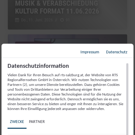
MUSIK & VERABSCHIEDUNG
KULTUR FORMAT 11.06.2026
Do., 11. Juni. 2026
//
91
Kultur Format
Impressum
Datenschutz
Datenschutzinformation
Vielen Dank für Ihren Besuch auf rts-salzburg.at, der Website von RTS
Regionalfernsehen GmbH in Österreich. Wir nutzen Technologien von
Partnern (2), um unsere Dienste bereitzustellen. Dazu gehören Cookies
und Tools von Drittanbietern zur Verarbeitung einiger Ihrer
personenbezogenen Daten. Diese Technologien sind für die Nutzung der
Website nicht zwingend erforderlich. Dennoch ermöglichen sie es uns,
einen besseren Service zu bieten und enger mit Ihnen zu interagieren. Sie
können Ihre Einwilligung jederzeit anpassen oder widerrufen.
VON GROSSEN BÜHNEN UND E
ZWECKE
PARTNER
IGENEM STUDIO: SEPP G