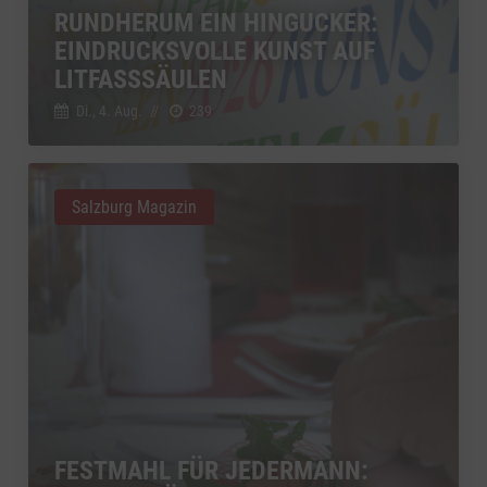
RUNDHERUM EIN HINGUCKER:
YouTube
zu YouTube
Details
EINDRUCKSVOLLE KUNST AUF
Google Ireland Limited, Irland
Switch zum 
LITFASSSÄULEN
Di., 4. Aug.
//
239
Salzburg Magazin
FESTMAHL FÜR JEDERMANN: