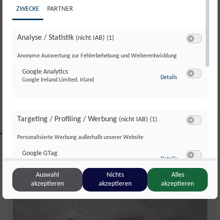
ZWECKE
PARTNER
Analyse / Statistik
(nicht IAB)
(1)
MALTHERAPIE IM ATELIER VON
Switch zum 
Anonyme Auswertung zur Fehlerbehebung und Weiterentwicklung
SABINE SCHRECKENEDER
Google Analytics
Do., 23. Apr.. 2026
//
361
zu Google Analyti
Details
Google Ireland Limited, Irland
Switch zum 
Targeting / Profiling / Werbung
(nicht IAB)
(1)
Switch zum 
CLIPS AUS DIESER REGION
Personalisierte Werbung außerhalb unserer Website
Google GTag
zu Google GTag
Details
Google Ireland Limited, Irland
Switch zum 
Salzburg Magazin
Auswahl
Nichts
Alles
akzeptieren
akzeptieren
akzeptieren
Sonstige Inhalte
(nicht IAB)
(2)
Switch zum 
Einbindung zusätzlicher Informationen