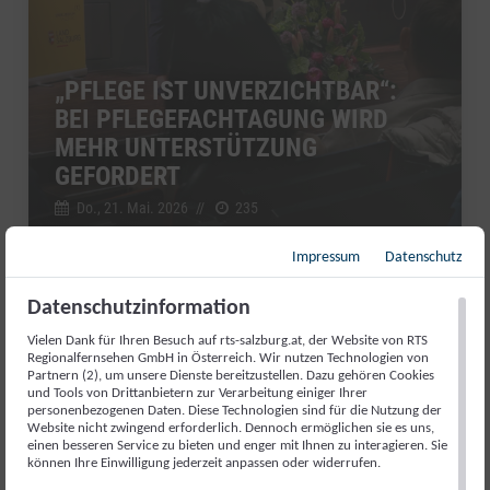
„PFLEGE IST UNVERZICHTBAR“:
BEI PFLEGEFACHTAGUNG WIRD
MEHR UNTERSTÜTZUNG
GEFORDERT
Do., 21. Mai. 2026
//
235
Impressum
Datenschutz
Puls
Datenschutzinformation
Vielen Dank für Ihren Besuch auf rts-salzburg.at, der Website von RTS
Regionalfernsehen GmbH in Österreich. Wir nutzen Technologien von
Partnern (2), um unsere Dienste bereitzustellen. Dazu gehören Cookies
und Tools von Drittanbietern zur Verarbeitung einiger Ihrer
personenbezogenen Daten. Diese Technologien sind für die Nutzung der
Website nicht zwingend erforderlich. Dennoch ermöglichen sie es uns,
einen besseren Service zu bieten und enger mit Ihnen zu interagieren. Sie
können Ihre Einwilligung jederzeit anpassen oder widerrufen.