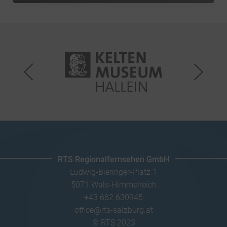
RTS Regionalfernsehen GmbH
Ludwig-Bieringer-Platz 1
5071 Wals-Himmelreich
+43 662 630945
office@rts-salzburg.at
© RTS 2023