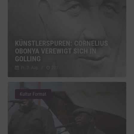
Vimeo
zu Vimeo
Details
Vimeo Inc., USA
Switch zum 
YouTube
zu YouTube
Details
Google Ireland Limited, Irland
Switch zum 
KÜNSTLERSPUREN: CORNELIUS
OBONYA VEREWIGT SICH IN
GOLLING
Fr., 7. Aug.
//
221
Kultur Format