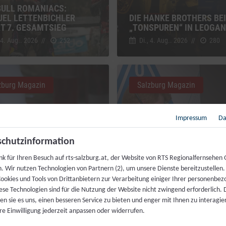
BULL ROMANIACS:
EL LETTENBICHLER
DIE HANKE BROTHERS BEI
RT 7. GESAMTSIEG
„TONSPUREN“ IN LEOGA
 4. Aug.. 2026
//
252
Di., 4. Aug.. 2026
//
280
zburg Magazin
Salzburg Magazin
Impressum
Da
chutzinformation
MAHL FÜR JEDERMANN:
nk für Ihren Besuch auf rts-salzburg.at, der Website von RTS Regionalfernsehen
ZENKÖCHE SPENDIEREN
h. Wir nutzen Technologien von Partnern (2), um unsere Dienste bereitzustellen
IS FESTMAHL
LIVEKONTAKT ZUR ISS
ookies und Tools von Drittanbietern zur Verarbeitung einiger Ihrer personenbe
 4. Aug.. 2026
//
230
Fr., 31. Juli. 2026
//
216
ese Technologien sind für die Nutzung der Website nicht zwingend erforderlich.
n sie es uns, einen besseren Service zu bieten und enger mit Ihnen zu interagier
re Einwilligung jederzeit anpassen oder widerrufen.