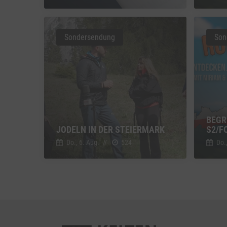
Vimeo
Vimeo 
Sondersendung
Son
YouTu
Google 
BEGR
JODELN IN DER STEIERMARK
2/FO
Do., 6. Aug.
//
524
Do.