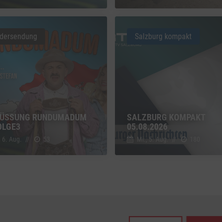
z
Details
Inc., USA
dersendung
Salzburg kompakt
be
z
Details
Ireland Limited, Irland
ÜSSUNG RUNDUMADUM S
SALZBURG KOMPAKT
LGE3
05.08.2026
, 6. Aug.
//
53
Mi., 5. Aug.
//
180