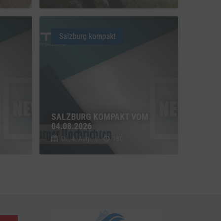
u Vimeo
Switch zum Einwilligen bzw. Ablehnen des Dienstes Vimeo
Salzburg kompakt
u YouTube
Switch zum Einwilligen bzw. Ablehnen des Dienstes YouTube
SALZBURG KOMPAKT VOM
04.08.2026
Di., 4. Aug.
//
180