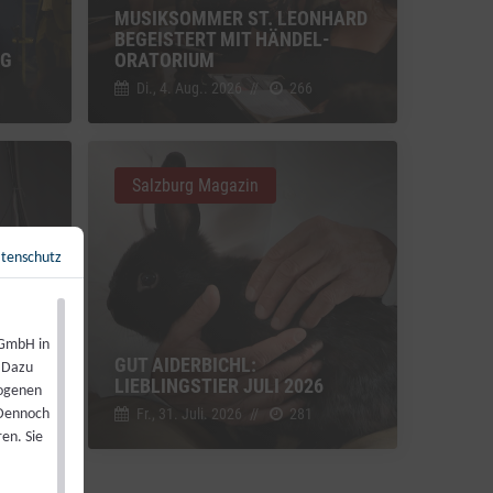
MUSIKSOMMER ST. LEONHARD
BEGEISTERT MIT HÄNDEL-
NG
ORATORIUM
Di., 4. Aug.. 2026
//
266
Salzburg Magazin
tenschutz
Zurück zur Übersicht
←
 GmbH in
GUT AIDERBICHL:
. Dazu
LIEBLINGSTIER JULI 2026
zogenen
Fr., 31. Juli. 2026
//
281
 Dennoch
en. Sie