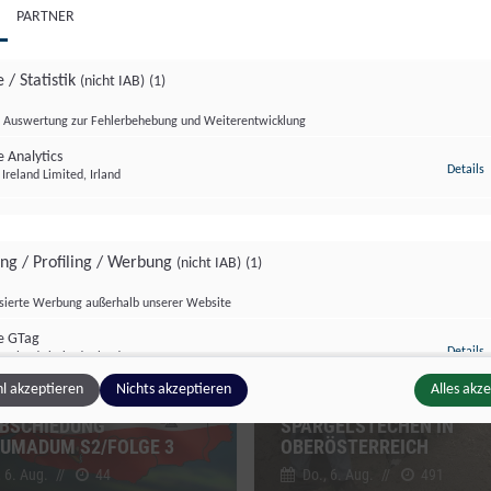
PARTNER
 / Statistik
(nicht IAB)
(1)
Auswertung zur Fehlerbehebung und Weiterentwicklung
 Analytics
z
Details
Ireland Limited, Irland
dersendung
Sondersendung
ing / Profiling / Werbung
(nicht IAB)
(1)
isierte Werbung außerhalb unserer Website
e GTag
z
Details
Ireland Limited, Irland
l akzeptieren
Nichts akzeptieren
Alles akz
BSCHIEDUNG
SPARGELSTECHEN IN
UMADUM S2/FOLGE 3
OBERÖSTERREICH
ge Inhalte
(nicht IAB)
(2)
, 6. Aug.
//
44
Do., 6. Aug.
//
491
g zusätzlicher Informationen