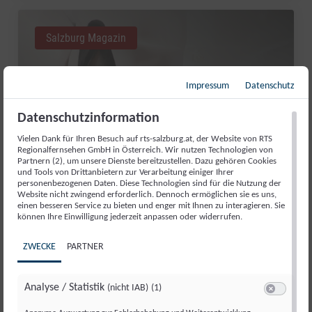
Salzburg Magazin
Impressum
Datenschutz
Datenschutzinformation
Vielen Dank für Ihren Besuch auf rts-salzburg.at, der Website von RTS
Regionalfernsehen GmbH in Österreich. Wir nutzen Technologien von
Partnern (2), um unsere Dienste bereitzustellen. Dazu gehören Cookies
und Tools von Drittanbietern zur Verarbeitung einiger Ihrer
personenbezogenen Daten. Diese Technologien sind für die Nutzung der
Website nicht zwingend erforderlich. Dennoch ermöglichen sie es uns,
einen besseren Service zu bieten und enger mit Ihnen zu interagieren. Sie
können Ihre Einwilligung jederzeit anpassen oder widerrufen.
GUT AIDERBICHL: LIEBLINGSTIER
JULI 2026
ZWECKE
PARTNER
Fr., 31. Juli. 2026
//
281
Analyse / Statistik
(nicht IAB)
(1)
Switch zum 