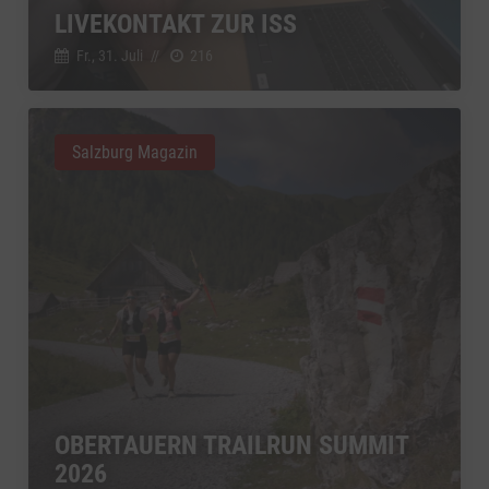
zu YouTube
Details
LIVEKONTAKT ZUR ISS
Google Ireland Limited, Irland
Switch zum 
Fr., 31. Juli
//
216
Salzburg Magazin
OBERTAUERN TRAILRUN SUMMIT
2026