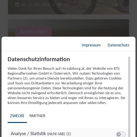
Do., 2. Juli. 2026
//
240
Bunter Leben
Impressum
Datenschutz
Datenschutzinformation
Vielen Dank für Ihren Besuch auf rts-salzburg.at, der Website von RTS
Regionalfernsehen GmbH in Österreich. Wir nutzen Technologien von
Partnern (2), um unsere Dienste bereitzustellen. Dazu gehören Cookies
und Tools von Drittanbietern zur Verarbeitung einiger Ihrer
personenbezogenen Daten. Diese Technologien sind für die Nutzung der
Website nicht zwingend erforderlich. Dennoch ermöglichen sie es uns,
einen besseren Service zu bieten und enger mit Ihnen zu interagieren. Sie
können Ihre Einwilligung jederzeit anpassen oder widerrufen.
WASSERKRAFT WIE FRÜHER: DIE
GURRERMÜHLE ERZÄHLT
ZWECKE
PARTNER
GESCHICHTE
Do., 2. Juli. 2026
//
171
Analyse / Statistik
(nicht IAB)
(1)