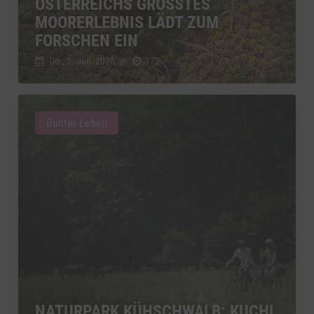
ÖSTERREICHS GRÖSSTES M
OORERLEBNIS LÄDT ZUM F
ORSCHEN EIN
Do., 2. Juli. 2026
//
172
Bunter Leben
NATURPARK KÜHSCHWALB: KUCHL