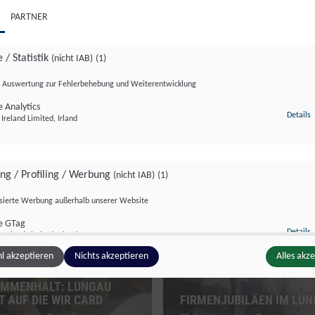
PARTNER
 / Statistik
(nicht IAB)
(1)
Auswertung zur Fehlerbehebung und Weiterentwicklung
 Analytics
z
Details
Ireland Limited, Irland
zburg Magazin
Salzburg Magazin
ing / Profiling / Werbung
(nicht IAB)
(1)
isierte Werbung außerhalb unserer Website
e GTag
z
Details
Ireland Limited, Irland
l akzeptieren
Nichts akzeptieren
Alles akz
ÄRKTER
MMENHALT: LUNGAU
ge Inhalte
(nicht IAB)
(2)
T AUF DIE WIR CARD
FIRMENJUBILÄEN IM LU