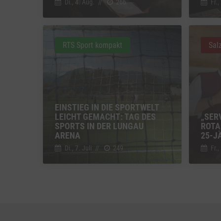
Di., 4. Aug.
//
266
Fr.,
Einbindun
Vimeo
Vimeo 
RTS Sport kompakt
Sal
YouTu
Google 
EINSTIEG IN DIE SPORTWELT
LEICHT GEMACHT: TAG DES
„SER
SPORTS IN DER LUNGAU
ROTA
ARENA
25-J
Di., 7. Juli
//
249
Fr.,