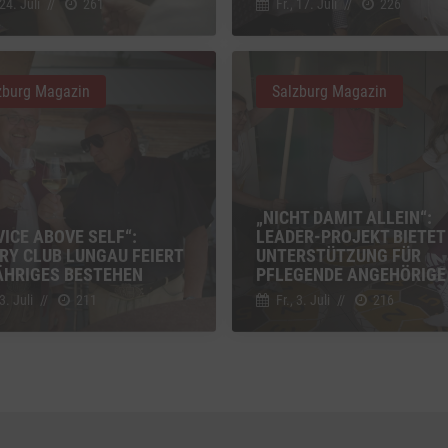
 24. Juli
//
261
Fr., 17. Juli
//
226
g zusätzlicher Informationen
z
Details
Inc., USA
zburg Magazin
Salzburg Magazin
be
z
Details
Ireland Limited, Irland
„NICHT DAMIT ALLEIN“:
VICE ABOVE SELF“:
LEADER-PROJEKT BIETET
RY CLUB LUNGAU FEIERT
UNTERSTÜTZUNG FÜR
ÄHRIGES BESTEHEN
PFLEGENDE ANGEHÖRIGE
 3. Juli
//
211
Fr., 3. Juli
//
216