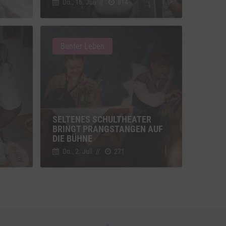
Do., 16. Juli
//
814
u Vimeo
Switch zum Einwilligen bzw. Ablehnen des Dienstes Vimeo
Bunter Leben
u YouTube
Switch zum Einwilligen bzw. Ablehnen des Dienstes YouTube
SELTENES SCHULTHEATER
BRINGT PRANGSTANGEN AUF
DIE BÜHNE
Do., 2. Juli
//
271