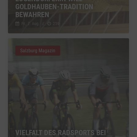
YouTube
GOLDHAUBEN-TRADITION
zu YouTube
Details
Google Ireland Limited, Irland
Switch zum 
BEWAHREN
Fr., 7. Aug.
//
259
Salzburg Magazin
VIELFALT DES RADSPORTS BEI