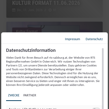
KULTUR FORMAT 11.06.2026
Do., 11. Juni. 2026
//
91
Kultur Format
Impressum
Datenschutz
Datenschutzinformation
Vielen Dank für Ihren Besuch auf rts-salzburg.at, der Website von RTS
Regionalfernsehen GmbH in Österreich. Wir nutzen Technologien von
Partnern (2), um unsere Dienste bereitzustellen. Dazu gehören Cookies
und Tools von Drittanbietern zur Verarbeitung einiger Ihrer
personenbezogenen Daten. Diese Technologien sind für die Nutzung der
Website nicht zwingend erforderlich. Dennoch ermöglichen sie es uns,
einen besseren Service zu bieten und enger mit Ihnen zu interagieren. Sie
können Ihre Einwilligung jederzeit anpassen oder widerrufen.
VON GROSSEN BÜHNEN UND E
IGENEM STUDIO: SEPP G
ZWECKE
PARTNER
APPMAIER IM TALK