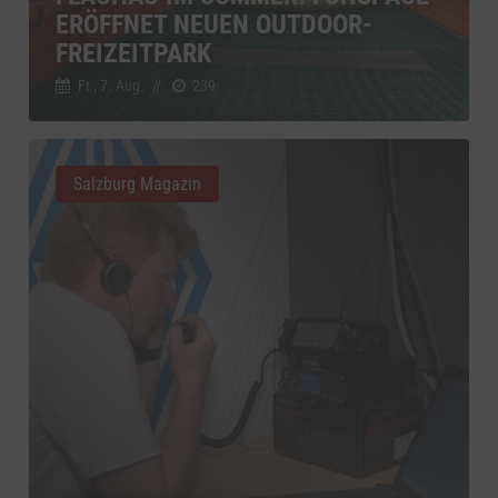
YouTube
ERÖFFNET NEUEN OUTDOOR-
zu YouTube
Details
Google Ireland Limited, Irland
Switch zum 
FREIZEITPARK
Fr., 7. Aug.
//
239
Salzburg Magazin