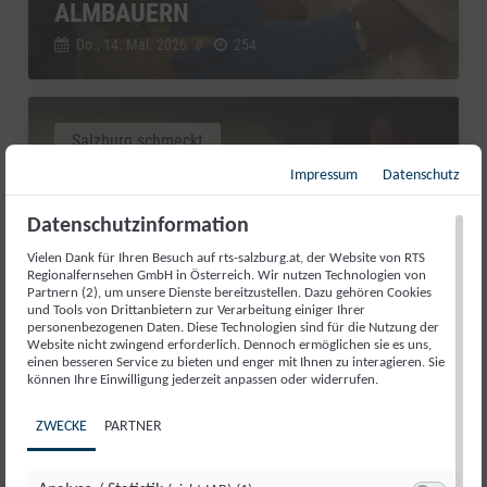
ALMBAUERN
Do., 14. Mai. 2026
//
254
Salzburg schmeckt
Impressum
Datenschutz
Datenschutzinformation
Vielen Dank für Ihren Besuch auf rts-salzburg.at, der Website von RTS
Regionalfernsehen GmbH in Österreich. Wir nutzen Technologien von
Partnern (2), um unsere Dienste bereitzustellen. Dazu gehören Cookies
und Tools von Drittanbietern zur Verarbeitung einiger Ihrer
personenbezogenen Daten. Diese Technologien sind für die Nutzung der
Website nicht zwingend erforderlich. Dennoch ermöglichen sie es uns,
einen besseren Service zu bieten und enger mit Ihnen zu interagieren. Sie
können Ihre Einwilligung jederzeit anpassen oder widerrufen.
INHÖGBAUER: QUALITÄT OHNE
ZWECKE
PARTNER
UMWEGE