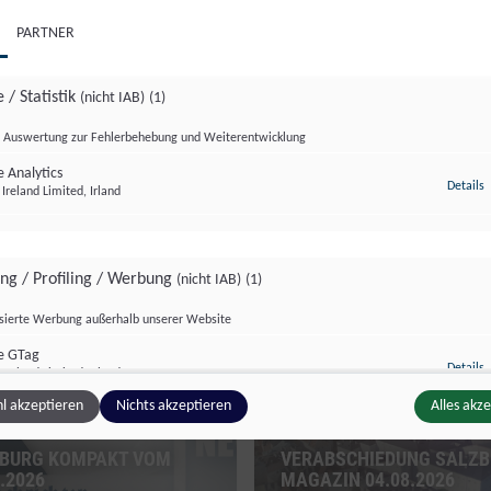
PARTNER
 / Statistik
(nicht IAB)
(1)
Auswertung zur Fehlerbehebung und Weiterentwicklung
 Analytics
z
Details
Ireland Limited, Irland
zburg kompakt
Salzburg Magazin
ing / Profiling / Werbung
(nicht IAB)
(1)
isierte Werbung außerhalb unserer Website
e GTag
z
Details
Ireland Limited, Irland
l akzeptieren
Nichts akzeptieren
Alles akz
BURG KOMPAKT VOM
VERABSCHIEDUNG SALZ
ge Inhalte
(nicht IAB)
(2)
.2026
MAGAZIN 04.08.2026