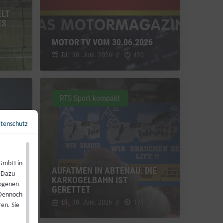
ELT
ES
MOTOR TV VOM 30.06.2026
Di., 30. Juni. 2026
//
420
RTS Sport kompakt
tenschutz
Zurück zur Übersicht
←
 GmbH in
TZE:
AUFATMEN IN ABTENAU: DIE
. Dazu
KARKOGELBAHN IST
zogenen
GERETTET
 Dennoch
Di., 30. Juni. 2026
//
171
en. Sie