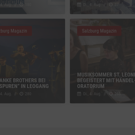
g zusätzlicher Informationen
 4. Aug.
//
180
Di., 4. Aug.
//
37
z
Details
Inc., USA
be
zburg Magazin
Salzburg Magazin
z
Details
Ireland Limited, Irland
MUSIKSOMMER ST. LEON
HANKE BROTHERS BEI
BEGEISTERT MIT HÄNDEL
SPUREN“ IN LEOGANG
ORATORIUM
 4. Aug.
//
280
Di., 4. Aug.
//
266