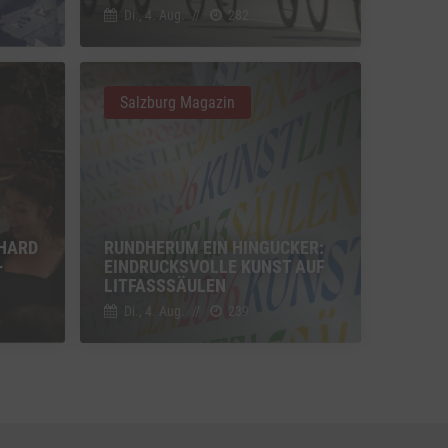
Di., 4. Aug.
//
282
u Vimeo
Switch zum Einwilligen bzw. Ablehnen des Dienstes Vimeo
Salzburg Magazin
u YouTube
Switch zum Einwilligen bzw. Ablehnen des Dienstes YouTube
HARD
RUNDHERUM EIN HINGUCKER:
-
EINDRUCKSVOLLE KUNST AUF
LITFASSSÄULEN
Di., 4. Aug.
//
239