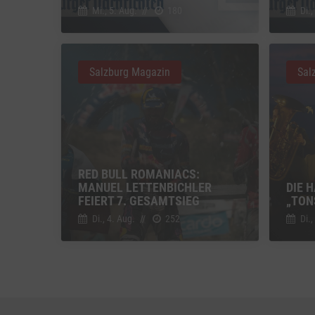
Einbindun
Mi., 5. Aug.
//
180
Di.,
Vimeo
Vimeo 
YouTu
Salzburg Magazin
Sal
Google 
RED BULL ROMANIACS:
MANUEL LETTENBICHLER
DIE 
FEIERT 7. GESAMTSIEG
„TON
Di., 4. Aug.
//
252
Di.,