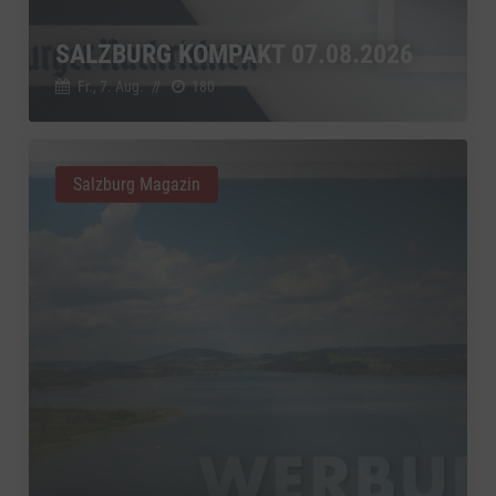
YouTube
zu YouTube
Details
Google Ireland Limited, Irland
Switch zum 
SALZBURG KOMPAKT 07.08.2026
Fr., 7. Aug.
//
180
Salzburg Magazin