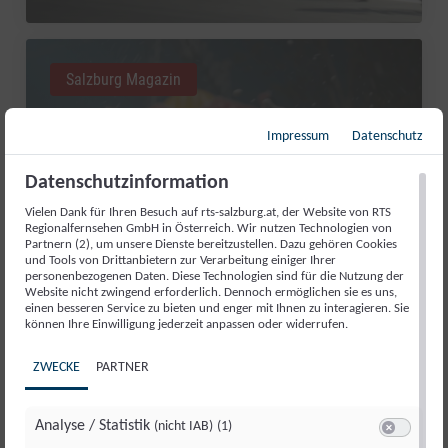
Salzburg Magazin
Impressum
Datenschutz
Datenschutzinformation
Vielen Dank für Ihren Besuch auf rts-salzburg.at, der Website von RTS
Regionalfernsehen GmbH in Österreich. Wir nutzen Technologien von
Partnern (2), um unsere Dienste bereitzustellen. Dazu gehören Cookies
und Tools von Drittanbietern zur Verarbeitung einiger Ihrer
personenbezogenen Daten. Diese Technologien sind für die Nutzung der
Website nicht zwingend erforderlich. Dennoch ermöglichen sie es uns,
einen besseren Service zu bieten und enger mit Ihnen zu interagieren. Sie
RED BULL ROMANIACS: MANUEL
können Ihre Einwilligung jederzeit anpassen oder widerrufen.
LETTENBICHLER FEIERT 7.
ZWECKE
PARTNER
GESAMTSIEG
Di., 4. Aug.. 2026
//
252
Analyse / Statistik
(nicht IAB)
(1)
Switch zum 