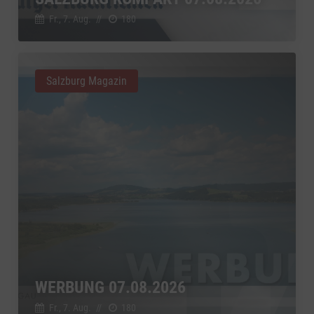
Google Ireland Limited, Irland
Switch zum 
Fr., 7. Aug.
//
180
Salzburg Magazin
WERBUNG 07.08.2026
Fr., 7. Aug.
//
180