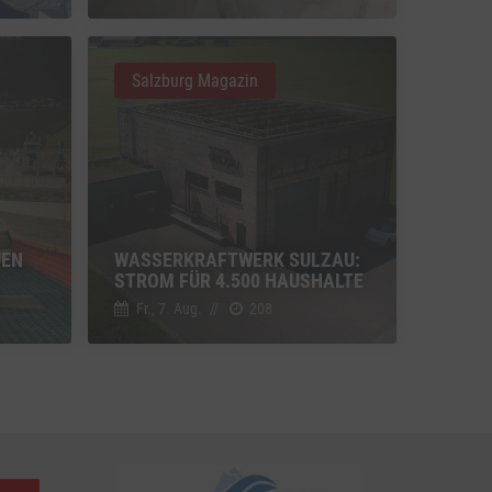
u Vimeo
Switch zum Einwilligen bzw. Ablehnen des Dienstes Vimeo
Salzburg Magazin
u YouTube
Switch zum Einwilligen bzw. Ablehnen des Dienstes YouTube
UEN
WASSERKRAFTWERK SULZAU:
STROM FÜR 4.500 HAUSHALTE
Fr., 7. Aug.
//
208