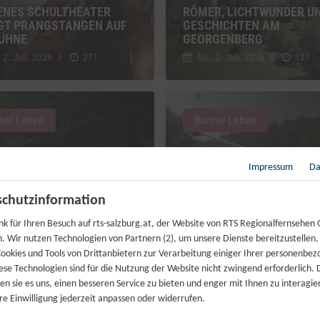
ENES SCHULTHEATER
RÖMER, LICHTWUNDER U
GT PRANGSTANGEN AUF
GESCHICHTEN AM
BÜHNE
GEORGENBERG
 2. Juli. 2026
//
271
Do., 2. Juli. 2026
//
127
ter Leben
Bunter Leben
Impressum
Da
chutzinformation
RPARK KÜHSCHWALB:
NEUER BIKEPARK LOCKT
nk für Ihren Besuch auf rts-salzburg.at, der Website von RTS Regionalfernsehen
L ZEIGT SEINE STILLE
FAMILIEN UND PROFIS IN 
h. Wir nutzen Technologien von Partnern (2), um unsere Dienste bereitzustellen
E
NATUR
ookies und Tools von Drittanbietern zur Verarbeitung einiger Ihrer personenbe
 2. Juli. 2026
//
125
Do., 2. Juli. 2026
//
240
ese Technologien sind für die Nutzung der Website nicht zwingend erforderlich.
n sie es uns, einen besseren Service zu bieten und enger mit Ihnen zu interagier
re Einwilligung jederzeit anpassen oder widerrufen.