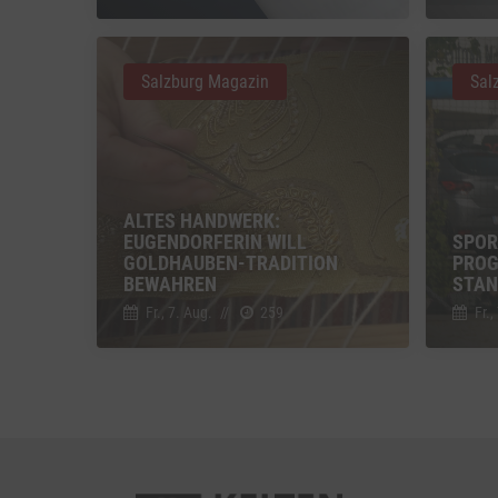
Vimeo
Vimeo 
Salzburg Magazin
Sal
YouTu
Google 
ALTES HANDWERK:
EUGENDORFERIN WILL
SPOR
GOLDHAUBEN-TRADITION
PROG
BEWAHREN
STAN
Fr., 7. Aug.
//
259
Fr.,