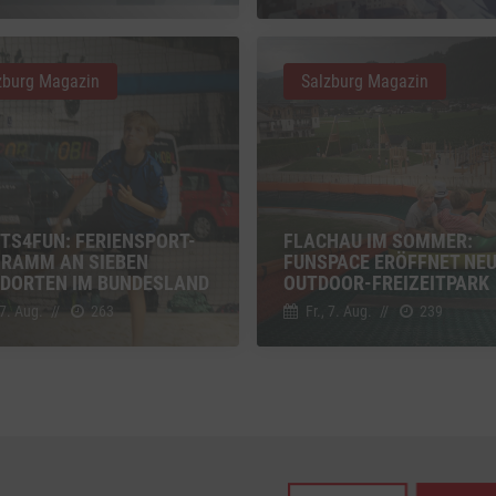
z
Details
Inc., USA
zburg Magazin
Salzburg Magazin
be
z
Details
Ireland Limited, Irland
TS4FUN: FERIENSPORT-
FLACHAU IM SOMMER:
RAMM AN SIEBEN
FUNSPACE ERÖFFNET NE
DORTEN IM BUNDESLAND
OUTDOOR-FREIZEITPARK
 7. Aug.
//
263
Fr., 7. Aug.
//
239