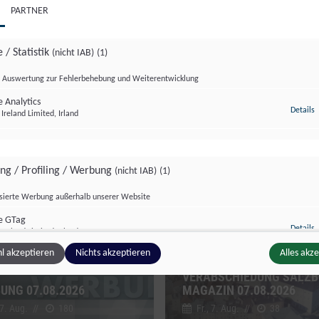
PARTNER
 / Statistik
(nicht IAB)
(1)
Auswertung zur Fehlerbehebung und Weiterentwicklung
 Analytics
z
Details
Ireland Limited, Irland
zburg Magazin
Salzburg Magazin
ing / Profiling / Werbung
(nicht IAB)
(1)
isierte Werbung außerhalb unserer Website
e GTag
z
Details
Ireland Limited, Irland
l akzeptieren
Nichts akzeptieren
Alles akz
VERABSCHIEDUNG SALZ
UNG 07.08.2026
MAGAZIN 07.08.2026
ge Inhalte
(nicht IAB)
(2)
 7. Aug.
//
180
Fr., 7. Aug.
//
38
g zusätzlicher Informationen