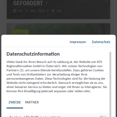
GEFORDERT
Do., 21. Mai. 2026
//
235
Puls
Impressum
Datenschutz
Datenschutzinformation
Vielen Dank für Ihren Besuch auf rts-salzburg.at, der Website von RTS
Regionalfernsehen GmbH in Österreich. Wir nutzen Technologien von
Partnern (2), um unsere Dienste bereitzustellen. Dazu gehören Cookies
und Tools von Drittanbietern zur Verarbeitung einiger Ihrer
personenbezogenen Daten. Diese Technologien sind für die Nutzung der
Website nicht zwingend erforderlich. Dennoch ermöglichen sie es uns,
einen besseren Service zu bieten und enger mit Ihnen zu interagieren. Sie
können Ihre Einwilligung jederzeit anpassen oder widerrufen.
MALTHERAPIE IM ATELIER VON
ZWECKE
PARTNER
SABINE SCHRECKENEDER