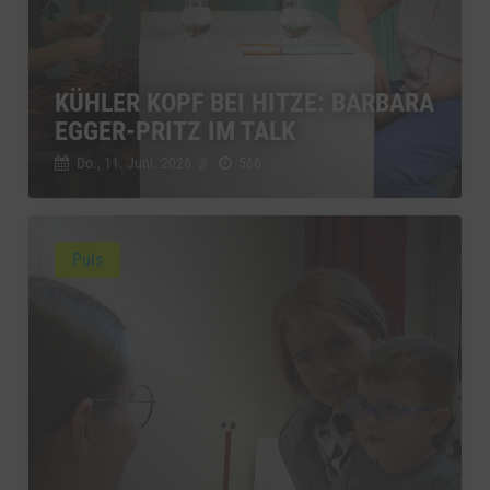
KÜHLER KOPF BEI HITZE: BARBARA
EGGER-PRITZ IM TALK
Do., 11. Juni. 2026
//
566
Puls