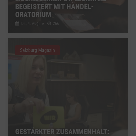
YouTube
BEGEISTERT MIT HÄNDEL-
zu YouTube
Details
Google Ireland Limited, Irland
Switch zum 
ORATORIUM
Di., 4. Aug.
//
266
Salzburg Magazin
GESTÄRKTER ZUSAMMENHALT: