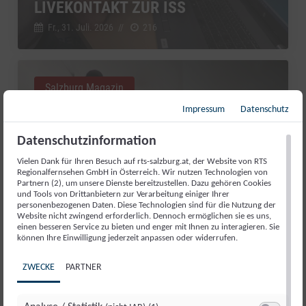
LIVEKONTAKT ZUR ISS
Fr., 31. Juli. 2026
//
216
Salzburg Magazin
Impressum
Datenschutz
Datenschutzinformation
Vielen Dank für Ihren Besuch auf rts-salzburg.at, der Website von RTS
Regionalfernsehen GmbH in Österreich. Wir nutzen Technologien von
Partnern (2), um unsere Dienste bereitzustellen. Dazu gehören Cookies
und Tools von Drittanbietern zur Verarbeitung einiger Ihrer
personenbezogenen Daten. Diese Technologien sind für die Nutzung der
Website nicht zwingend erforderlich. Dennoch ermöglichen sie es uns,
einen besseren Service zu bieten und enger mit Ihnen zu interagieren. Sie
können Ihre Einwilligung jederzeit anpassen oder widerrufen.
GUT AIDERBICHL: LIEBLINGSTIER
ZWECKE
PARTNER
JULI 2026