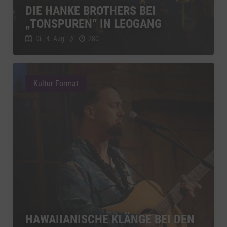
YouTube
DIE HANKE BROTHERS BEI
zu YouTube
Details
Google Ireland Limited, Irland
Switch zum 
„TONSPUREN“ IN LEOGANG
Di., 4. Aug.
//
280
Kultur Format
HAWAIIANISCHE KLÄNGE BEI DEN