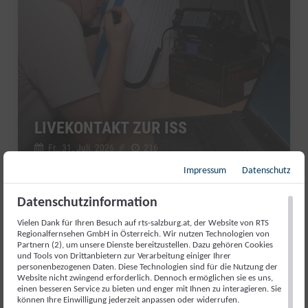
LIVEKONTAKT ZUR ISS
Fr., 31. Juli. 2026
//
216
Impressum
Datenschutz
Datenschutzinformation
Salzburg Magazin
Vielen Dank für Ihren Besuch auf rts-salzburg.at, der Website von RTS
Regionalfernsehen GmbH in Österreich. Wir nutzen Technologien von
Partnern (2), um unsere Dienste bereitzustellen. Dazu gehören Cookies
und Tools von Drittanbietern zur Verarbeitung einiger Ihrer
personenbezogenen Daten. Diese Technologien sind für die Nutzung der
Website nicht zwingend erforderlich. Dennoch ermöglichen sie es uns,
einen besseren Service zu bieten und enger mit Ihnen zu interagieren. Sie
können Ihre Einwilligung jederzeit anpassen oder widerrufen.