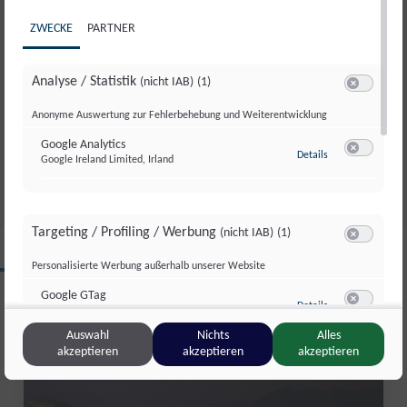
ZWECKE
PARTNER
Analyse / Statistik
(nicht IAB)
(1)
Switch zum 
GUT AIDERBICHL: LIEBLINGSTIER
Anonyme Auswertung zur Fehlerbehebung und Weiterentwicklung
JULI 2026
Google Analytics
zu Google Analyti
Details
Google Ireland Limited, Irland
Fr., 31. Juli. 2026
//
281
Switch zum 
Targeting / Profiling / Werbung
(nicht IAB)
(1)
Switch zum 
CLIPS AUS DIESER REGION
Personalisierte Werbung außerhalb unserer Website
Google GTag
zu Google GTag
Details
Google Ireland Limited, Irland
Switch zum 
Auswahl
Nichts
Alles
Salzburg Magazin
akzeptieren
akzeptieren
akzeptieren
Sonstige Inhalte
(nicht IAB)
(2)
Switch zum 