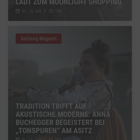
LÄDT ZUM MOONLIGHT SHOPPING
Di., 14. Juli
//
196
Salzburg Magazin
TRADITION TRIFFT AUF
AKUSTISCHE MODERNE: ANNA
BUCHEGGER BEGEISTERT BEI
„TONSPUREN“ AM ASITZ
Di., 14. Juli
//
254