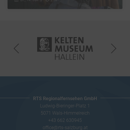
RTS Regionalfernsehen GmbH
Ludwig-Bieringer-Platz 1
5071 Wals-Himmelreich
+43 662 630945
office@rts-salzburg.at