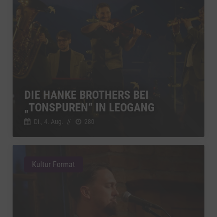
Einbindung zusätzlicher Informationen
Vimeo
zu Vimeo
Details
Vimeo Inc., USA
Switch zum 
YouTube
zu YouTube
Details
Google Ireland Limited, Irland
Switch zum 
DIE HANKE BROTHERS BEI
„TONSPUREN“ IN LEOGANG
Di., 4. Aug.
//
280
Kultur Format