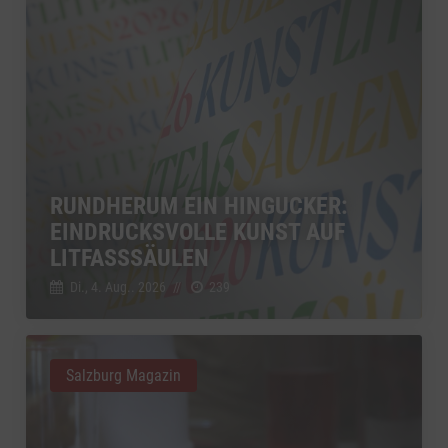
RUNDHERUM EIN HINGUCKER:
EINDRUCKSVOLLE KUNST AUF
LITFASSSÄULEN
Di., 4. Aug.. 2026
//
239
Salzburg Magazin