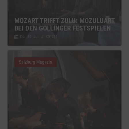
Switch zum 
YouTube
zu YouTube
Details
Google Ireland Limited, Irland
Switch zum 
MOZART TRIFFT ZULU: MOZULUART
BEI DEN GOLLINGER FESTSPIELEN
Do., 30. Juli
//
231
Salzburg Magazin