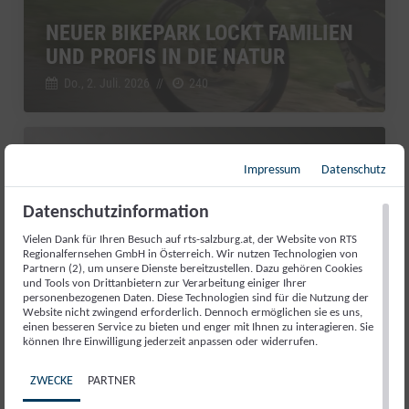
NEUER BIKEPARK LOCKT FAMILIEN
UND PROFIS IN DIE NATUR
Do., 2. Juli. 2026
//
240
Bunter Leben
Impressum
Datenschutz
Datenschutzinformation
Vielen Dank für Ihren Besuch auf rts-salzburg.at, der Website von RTS
Regionalfernsehen GmbH in Österreich. Wir nutzen Technologien von
Partnern (2), um unsere Dienste bereitzustellen. Dazu gehören Cookies
und Tools von Drittanbietern zur Verarbeitung einiger Ihrer
personenbezogenen Daten. Diese Technologien sind für die Nutzung der
Website nicht zwingend erforderlich. Dennoch ermöglichen sie es uns,
einen besseren Service zu bieten und enger mit Ihnen zu interagieren. Sie
können Ihre Einwilligung jederzeit anpassen oder widerrufen.
WASSERKRAFT WIE FRÜHER: DIE
ZWECKE
PARTNER
GURRERMÜHLE ERZÄHLT