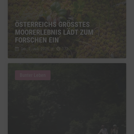
ÖSTERREICHS GRÖSSTES M
OORERLEBNIS LÄDT ZUM F
ORSCHEN EIN
Do., 2. Juli. 2026
//
172
Bunter Leben