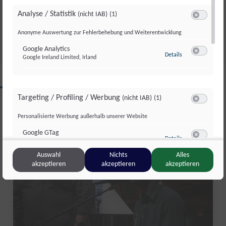
GESCHICHTE
Analyse / Statistik
(nicht IAB)
(1)
Switch zum 
Do., 2. Juli. 2026
//
171
Anonyme Auswertung zur Fehlerbehebung und Weiterentwicklung
Google Analytics
zu Google Analyti
Details
Google Ireland Limited, Irland
Switch zum 
CLIPS AUS DIESER REGION
Targeting / Profiling / Werbung
(nicht IAB)
(1)
Switch zum 
Personalisierte Werbung außerhalb unserer Website
Kultur Format
Google GTag
zu Google GTag
Details
Google Ireland Limited, Irland
Switch zum 
Auswahl
Nichts
Alles
akzeptieren
akzeptieren
akzeptieren
Sonstige Inhalte
(nicht IAB)
(2)
Switch zum 
Einbindung zusätzlicher Informationen
Vimeo
zu Vimeo
Details
Vimeo Inc., USA