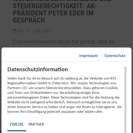
STEUERGERECHTIGKEIT: AK-
PRÄSIDENT PETER EDER IM
GESPRÄCH
Mo., 17. April. 2023
Eine Arbeiterkammer-Studie hat gezeigt, dass die
Vermögensschere in der Pandemie weiter
aufgegangen ist. Einer IFES-Studie zufolge glauben
Impressum
Datenschutz
zwei Drittel der Menschen, dass man zu Wohlstand
Datenschutzinformation
nur mehr mit einem Erbe kommt. Ist unsere
Steuersystem noch gerecht? Julia Schwaiger
Vielen Dank für Ihren Besuch auf rts-salzburg.at, der Website von RTS
Regionalfernsehen GmbH in Österreich. Wir nutzen Technologien von
diskutiert mit AK-Präsident Peter Eder darüber, wie
Partnern (2), um unsere Dienste bereitzustellen. Dazu gehören Cookies
er auf die ungleiche Vermögensverteilung reagieren
und Tools von Drittanbietern zur Verarbeitung einiger Ihrer
personenbezogenen Daten. Diese Technologien sind für die Nutzung der
würde und welche Maßnahmen es braucht.
Website nicht zwingend erforderlich. Dennoch ermöglichen sie es uns,
einen besseren Service zu bieten und enger mit Ihnen zu interagieren. Sie
können Ihre Einwilligung jederzeit anpassen oder widerrufen.
ZWECKE
PARTNER
LANDTAGSWAHL 2023