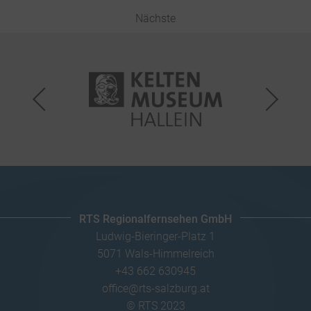
RTS Regionalfernsehen GmbH
Ludwig-Bieringer-Platz 1
5071 Wals-Himmelreich
+43 662 630945
office@rts-salzburg.at
© RTS 2023