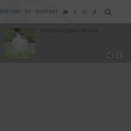
BER UNS
R9
KONTAKT
TYPISCH SALZBURG: DIE ALM
794