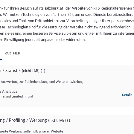
nk für Ihren Besuch auf rts-salzburg.at, der Website von RTS Regionalfernsehen
h. Wir nutzen Technologien von Partnern (2), um unsere Dienste bereitzustellen
NDUNG
NDUNG
NDUNG
NDUNG
NDUNG
06.
ookies und Tools von Drittanbietern zur Verarbeitung einiger Ihrer personenbe
ese Technologien sind für die Nutzung der Website nicht zwingend erforderlich.
August 2026
n sie es uns, einen besseren Service zu bieten und enger mit Ihnen zu interagier
dumadum S2/Folge3
teiermark
genland
 in Oberösterreich
g Rundumadum S2/Folge 3
re Einwilligung jederzeit anpassen oder widerrufen.
PARTNER
 KOMPAKT
04.
04.
04.
04.
04.
04.
04.
04.
 / Statistik
(nicht IAB)
(1)
August 2026
August 2026
August 2026
August 2026
August 2026
August 2026
August 2026
August 2026
Auswertung zur Fehlerbehebung und Weiterentwicklung
kt 05.08.2026
 Analytics
z
Details
Ireland Limited, Irland
 KOMPAKT
03.
ing / Profiling / Werbung
(nicht IAB)
(1)
August 2026
isierte Werbung außerhalb unserer Website