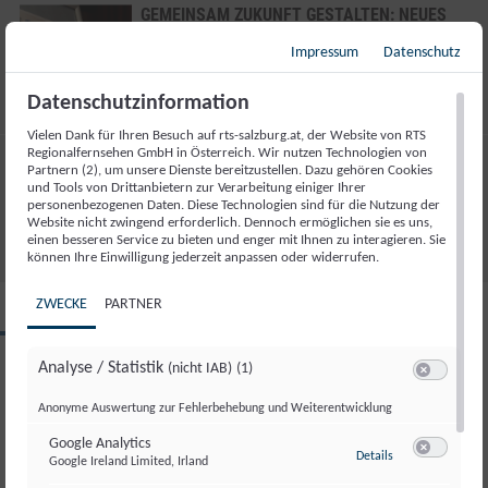
GEMEINSAM ZUKUNFT GESTALTEN: NEUES
DIALOGPROJEKT IN WALD IM PINZGAU
Impressum
Datenschutz
247
Datenschutzinformation
Vielen Dank für Ihren Besuch auf rts-salzburg.at, der Website von RTS
Regionalfernsehen GmbH in Österreich. Wir nutzen Technologien von
VERABSCHIEDUNG SALZBURG MAGAZIN
Partnern (2), um unsere Dienste bereitzustellen. Dazu gehören Cookies
08.07.2026
und Tools von Drittanbietern zur Verarbeitung einiger Ihrer
personenbezogenen Daten. Diese Technologien sind für die Nutzung der
36
Website nicht zwingend erforderlich. Dennoch ermöglichen sie es uns,
einen besseren Service zu bieten und enger mit Ihnen zu interagieren. Sie
können Ihre Einwilligung jederzeit anpassen oder widerrufen.
ZWECKE
PARTNER
SALZBURG MAGAZIN
Mi., 8. Juli. 2026
Analyse / Statistik
(nicht IAB)
(1)
Switch zum 
Anonyme Auswertung zur Fehlerbehebung und Weiterentwicklung
Sendung teilen
Google Analytics
zu Google Analyti
Details
Google Ireland Limited, Irland
Switch zum 