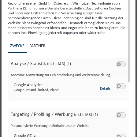
07.
Regionalfernsehen GmbH in Österreich. Wir nutzen Technologien von
August 2026
Partnern (2), um unsere Dienste bereitzustellen. Dazu gehören Cookies
Salzburg kompakt 07.08.2026
und Tools von Drittanbietern zur Verarbeitung einiger Ihrer
personenbezogenen Daten. Diese Technologien sind für die Nutzung der
Website nicht zwingend erforderlich. Dennoch ermöglichen sie es uns,
einen besseren Service zu bieten und enger mit Ihnen zu interagieren. Sie
SONDERSENDUNG
SONDERSENDUNG
SONDERSENDUNG
SONDERSENDUNG
SONDERSENDUNG
06.
06.
06.
06.
06.
können Ihre Einwilligung jederzeit anpassen oder widerrufen.
August 2026
August 2026
August 2026
August 2026
August 2026
ZWECKE
PARTNER
Begrüßung Rundumadum
Jodeln in der Steiermark
Grasski im Burgenland
Spargelstechen in Oberösterreich
Verabschiedung Rundumadum
S2/Folge3
S2/Folge 3
SALZBURG KOMPAKT
06.
Analyse / Statistik
(nicht IAB)
(1)
Switch zum 
August 2026
Anonyme Auswertung zur Fehlerbehebung und Weiterentwicklung
Salzburg kompakt 06.08.2026
Google Analytics
zu Google Analyti
Details
Google Ireland Limited, Irland
Switch zum 
SALZBURG KOMPAKT
05.
August 2026
Salzburg kompakt 05.08.2026
Targeting / Profiling / Werbung
(nicht IAB)
(1)
Switch zum 
Personalisierte Werbung außerhalb unserer Website
SALZBURG MAGAZIN
SALZBURG MAGAZIN
SALZBURG MAGAZIN
SALZBURG MAGAZIN
SALZBURG MAGAZIN
SALZBURG MAGAZIN
SALZBURG MAGAZIN
SALZBURG MAGAZIN
04.
04.
04.
04.
04.
04.
04.
04.
Google GTag