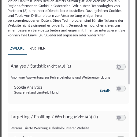
04.
04.
04.
04.
04.
04.
04.
04.
Vielen Dank für Ihren Besuch auf rts-salzburg.at, der Website von RTS
Regionalfernsehen GmbH in Österreich. Wir nutzen Technologien von
August 2026
August 2026
August 2026
August 2026
August 2026
August 2026
August 2026
August 2026
Partnern (2), um unsere Dienste bereitzustellen. Dazu gehören Cookies
Begrüßung Salzburg Magazin
Festmahl für Jedermann:
Rundherum ein Hingucker:
Musiksommer St. Leonhard
Die Hanke Brothers bei
Red Bull Romaniacs: Manuel
Vielfalt des Radsports bei „Rad
Verabschiedung Salzburg
und Tools von Drittanbietern zur Verarbeitung einiger Ihrer
04.08.2026
Spitzenköche spendieren gratis
Eindrucksvolle Kunst auf
begeistert mit Händel-Oratorium
„Tonspuren“ in Leogang
Lettenbichler feiert 7. Gesamtsieg
am Salzburg Ring“
Magazin 04.08.2026
personenbezogenen Daten. Diese Technologien sind für die Nutzung der
Festmahl
Litfaßsäulen
Website nicht zwingend erforderlich. Dennoch ermöglichen sie es uns,
SALZBURG KOMPAKT
04.
einen besseren Service zu bieten und enger mit Ihnen zu interagieren. Sie
können Ihre Einwilligung jederzeit anpassen oder widerrufen.
August 2026
Salzburg kompakt vom
ZWECKE
PARTNER
04.08.2026
SALZBURG KOMPAKT
03.
Analyse / Statistik
(nicht IAB)
(1)
Switch zum 
August 2026
Anonyme Auswertung zur Fehlerbehebung und Weiterentwicklung
Salzburg kompakt vom
03.08.2026
Google Analytics
zu Google Analyti
Details
Google Ireland Limited, Irland
Switch zum 
SALZBURG MAGAZIN
SALZBURG MAGAZIN
SALZBURG MAGAZIN
SALZBURG MAGAZIN
SALZBURG MAGAZIN
SALZBURG MAGAZIN
SALZBURG MAGAZIN
31.
31.
31.
31.
31.
31.
31.
Juli 2026
Juli 2026
Juli 2026
Juli 2026
Juli 2026
Juli 2026
Juli 2026
Begrüßung Salzburg Magazin
Livekontakt zur ISS
Kulturbrücke nach Japan
Ortsporträt Loig: Klein, aber fein
Gut Aiderbichl: Lieblingstier Juli
Wasserknappheit auf Berghütten
Verabschiedung Salzburg
Targeting / Profiling / Werbung
(nicht IAB)
(1)
31.07.2026
2026
Magazin 31.07.2026
Switch zum 
SALZBURG KOMPAKT
Personalisierte Werbung außerhalb unserer Website
31.