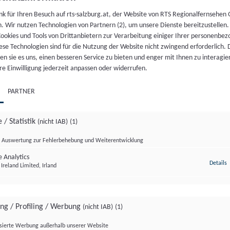
nk für Ihren Besuch auf rts-salzburg.at, der Website von RTS Regionalfernsehen
h. Wir nutzen Technologien von Partnern (2), um unsere Dienste bereitzustellen
NDUNG
NDUNG
NDUNG
NDUNG
NDUNG
06.
ookies und Tools von Drittanbietern zur Verarbeitung einiger Ihrer personenbe
ese Technologien sind für die Nutzung der Website nicht zwingend erforderlich.
August 2026
n sie es uns, einen besseren Service zu bieten und enger mit Ihnen zu interagier
dumadum S2/Folge3
teiermark
genland
 in Oberösterreich
g Rundumadum S2/Folge 3
re Einwilligung jederzeit anpassen oder widerrufen.
PARTNER
 KOMPAKT
04.
04.
04.
04.
04.
04.
04.
04.
 / Statistik
(nicht IAB)
(1)
August 2026
August 2026
August 2026
August 2026
August 2026
August 2026
August 2026
August 2026
Auswertung zur Fehlerbehebung und Weiterentwicklung
kt 05.08.2026
 Analytics
z
Details
Ireland Limited, Irland
 KOMPAKT
03.
ing / Profiling / Werbung
(nicht IAB)
(1)
August 2026
isierte Werbung außerhalb unserer Website