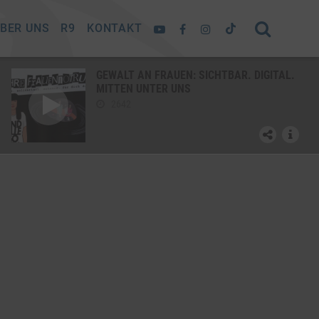
BER UNS
R9
KONTAKT
GEWALT AN FRAUEN: SICHTBAR. DIGITAL.
MITTEN UNTER UNS
2642