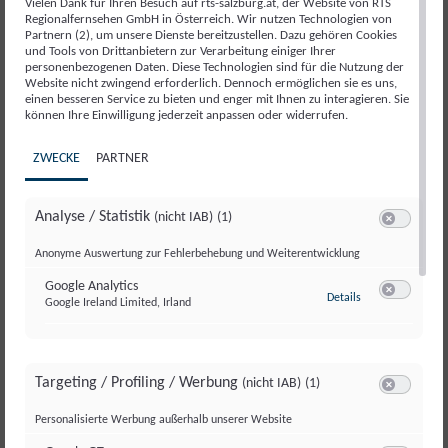
06.
Vielen Dank für Ihren Besuch auf rts-salzburg.at, der Website von RTS
Regionalfernsehen GmbH in Österreich. Wir nutzen Technologien von
August 2026
Partnern (2), um unsere Dienste bereitzustellen. Dazu gehören Cookies
Salzburg kompakt 06.08.2026
und Tools von Drittanbietern zur Verarbeitung einiger Ihrer
personenbezogenen Daten. Diese Technologien sind für die Nutzung der
Website nicht zwingend erforderlich. Dennoch ermöglichen sie es uns,
SALZBURG KOMPAKT
05.
einen besseren Service zu bieten und enger mit Ihnen zu interagieren. Sie
können Ihre Einwilligung jederzeit anpassen oder widerrufen.
August 2026
Salzburg kompakt 05.08.2026
ZWECKE
PARTNER
SALZBURG MAGAZIN
SALZBURG MAGAZIN
SALZBURG MAGAZIN
SALZBURG MAGAZIN
SALZBURG MAGAZIN
SALZBURG MAGAZIN
SALZBURG MAGAZIN
SALZBURG MAGAZIN
04.
04.
04.
04.
04.
04.
04.
04.
Analyse / Statistik
(nicht IAB)
(1)
Switch zum 
August 2026
August 2026
August 2026
August 2026
August 2026
August 2026
August 2026
August 2026
Anonyme Auswertung zur Fehlerbehebung und Weiterentwicklung
Begrüßung Salzburg Magazin
Festmahl für Jedermann:
Rundherum ein Hingucker:
Musiksommer St. Leonhard
Die Hanke Brothers bei
Red Bull Romaniacs: Manuel
Vielfalt des Radsports bei „Rad
Verabschiedung Salzburg
04.08.2026
Spitzenköche spendieren gratis
Eindrucksvolle Kunst auf
begeistert mit Händel-Oratorium
„Tonspuren“ in Leogang
Lettenbichler feiert 7. Gesamtsieg
am Salzburg Ring“
Magazin 04.08.2026
Google Analytics
Festmahl
Litfaßsäulen
zu Google Analyti
Details
Google Ireland Limited, Irland
Switch zum 
SALZBURG KOMPAKT
04.
August 2026
Salzburg kompakt vom
Targeting / Profiling / Werbung
(nicht IAB)
(1)
04.08.2026
Switch zum 
SALZBURG KOMPAKT
Personalisierte Werbung außerhalb unserer Website
03.