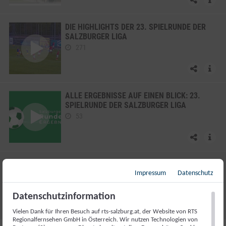
DIE HIGHLIGHTS DER 23. SPIELRUNDE DER
SALZBURGER LIGA
271
ALLE ERGEBNISSE AUF EINEN BLICK: 23.
SPIELRUNDE DER SALZBURGER LIGA
53
VERABSCHIEDUNG SPORT KOMPAKT
05.05.2026
Impressum
Datenschutz
32
Datenschutzinformation
Vielen Dank für Ihren Besuch auf rts-salzburg.at, der Website von RTS
Regionalfernsehen GmbH in Österreich. Wir nutzen Technologien von