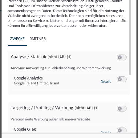
Partnern (2), um unsere Dienste bereitzustellen. Dazu gehören Cookies
und Tools von Drittanbietern zur Verarbeitung einiger Ihrer
RTS SPORT KOMPAKT
personenbezogenen Daten. Diese Technologien sind für die Nutzung der
Website nicht zwingend erforderlich. Dennoch ermöglichen sie es uns,
Di., 5. Mai. 2026
einen besseren Service zu bieten und enger mit Ihnen zu interagieren. Sie
können Ihre Einwilligung jederzeit anpassen oder widerrufen.
Sendung teilen
ZWECKE
PARTNER
Analyse / Statistik
(nicht IAB)
(1)
Switch zum 
Anonyme Auswertung zur Fehlerbehebung und Weiterentwicklung
SONDERSENDUNG
SONDERSENDUNG
SONDERSENDUNG
SONDERSENDUNG
SONDERSENDUNG
06.
06.
06.
06.
06.
Google Analytics
zu Google Analyti
Details
Google Ireland Limited, Irland
Switch zum 
August 2026
August 2026
August 2026
August 2026
August 2026
Begrüßung Rundumadum
Jodeln in der Steiermark
Grasski im Burgenland
Spargelstechen in Oberösterreich
Verabschiedung Rundumadum
S2/Folge3
S2/Folge 3
Targeting / Profiling / Werbung
(nicht IAB)
(1)
SALZBURG KOMPAKT
06.
Switch zum 
Personalisierte Werbung außerhalb unserer Website
August 2026
Salzburg kompakt 06.08.2026
Google GTag
zu Google GTag
Details
Google Ireland Limited, Irland
Switch zum 