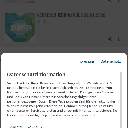
VERABSCHIEDUNG PULS 22.01.2026
54
PULS
Impressum
Datenschutz
Do., 22. Januar. 2026
Datenschutzinformation
Vielen Dank für Ihren Besuch auf rts-salzburg.at, der Website von RTS
Sendung teilen
Regionalfernsehen GmbH in Österreich. Wir nutzen Technologien von
Partnern (2), um unsere Dienste bereitzustellen. Dazu gehören Cookies
und Tools von Drittanbietern zur Verarbeitung einiger Ihrer
personenbezogenen Daten. Diese Technologien sind für die Nutzung der
Website nicht zwingend erforderlich. Dennoch ermöglichen sie es uns,
einen besseren Service zu bieten und enger mit Ihnen zu interagieren. Sie
können Ihre Einwilligung jederzeit anpassen oder widerrufen.
SALZBURG MAGAZIN
SALZBURG MAGAZIN
SALZBURG MAGAZIN
SALZBURG MAGAZIN
SALZBURG MAGAZIN
SALZBURG MAGAZIN
SALZBURG MAGAZIN
SALZBURG MAGAZIN
07.
07.
07.
07.
07.
07.
07.
07.
ZWECKE
PARTNER