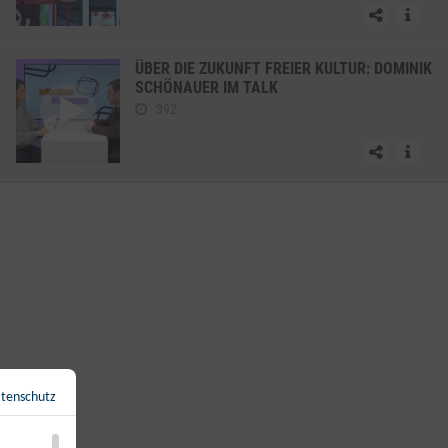
ÜBER DIE ZUKUNFT FREIER KULTUR: DOMINIK
SCHÖNAUER IM TALK
392
VERABSCHIEDUNG KULTUR FORMAT
22.01.2026
39
tenschutz
Zurück zur Übersicht
←