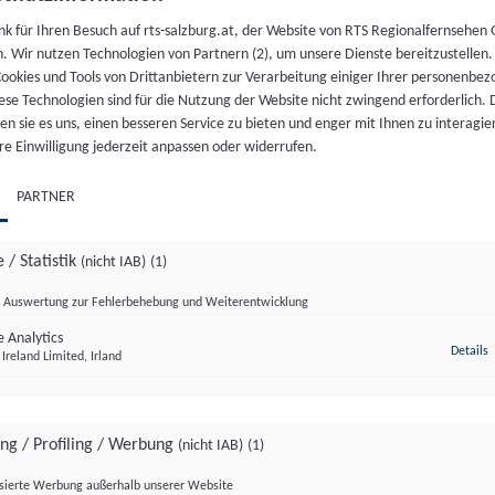
nk für Ihren Besuch auf rts-salzburg.at, der Website von RTS Regionalfernsehen
h. Wir nutzen Technologien von Partnern (2), um unsere Dienste bereitzustellen
NDUNG
NDUNG
NDUNG
NDUNG
NDUNG
06.
ookies und Tools von Drittanbietern zur Verarbeitung einiger Ihrer personenbe
ese Technologien sind für die Nutzung der Website nicht zwingend erforderlich.
August 2026
n sie es uns, einen besseren Service zu bieten und enger mit Ihnen zu interagier
dumadum S2/Folge3
teiermark
genland
 in Oberösterreich
g Rundumadum S2/Folge 3
re Einwilligung jederzeit anpassen oder widerrufen.
PARTNER
 KOMPAKT
04.
04.
04.
04.
04.
04.
04.
04.
 / Statistik
(nicht IAB)
(1)
August 2026
August 2026
August 2026
August 2026
August 2026
August 2026
August 2026
August 2026
Auswertung zur Fehlerbehebung und Weiterentwicklung
kt 05.08.2026
 Analytics
z
Details
Ireland Limited, Irland
 KOMPAKT
03.
ing / Profiling / Werbung
(nicht IAB)
(1)
August 2026
isierte Werbung außerhalb unserer Website