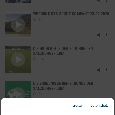
WERBUNG RTS SPORT KOMPAKT 23.09.2025
171
DIE HIGHLIGHTS DER 8. RUNDE DER
SALZBURGER LIGA
656
DIE ERGEBNISSE DER 8. RUNDE DER
SALZBURGER LIGA
53
Impressum
Datenschutz