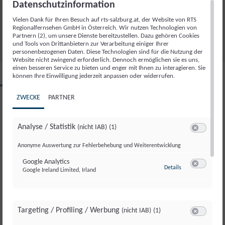
Datenschutzinformation
VERABSCHIEDUNG SPORT KOMPAKT
23.09.2025
Vielen Dank für Ihren Besuch auf rts-salzburg.at, der Website von RTS
32
Regionalfernsehen GmbH in Österreich. Wir nutzen Technologien von
Partnern (2), um unsere Dienste bereitzustellen. Dazu gehören Cookies
und Tools von Drittanbietern zur Verarbeitung einiger Ihrer
personenbezogenen Daten. Diese Technologien sind für die Nutzung der
Website nicht zwingend erforderlich. Dennoch ermöglichen sie es uns,
einen besseren Service zu bieten und enger mit Ihnen zu interagieren. Sie
können Ihre Einwilligung jederzeit anpassen oder widerrufen.
RTS SPORT KOMPAKT
ZWECKE
PARTNER
Di., 23. September. 2025
Analyse / Statistik
(nicht IAB)
(1)
Sendung teilen
Switch zum 
Anonyme Auswertung zur Fehlerbehebung und Weiterentwicklung
Google Analytics
zu Google Analyti
Details
Google Ireland Limited, Irland
Switch zum 
SONDERSENDUNG
SONDERSENDUNG
SONDERSENDUNG
SONDERSENDUNG
SONDERSENDUNG
06.
06.
06.
06.
06.
Targeting / Profiling / Werbung
(nicht IAB)
(1)
August 2026
August 2026
August 2026
August 2026
August 2026
Switch zum 
Begrüßung Rundumadum
Jodeln in der Steiermark
Grasski im Burgenland
Spargelstechen in Oberösterreich
Verabschiedung Rundumadum