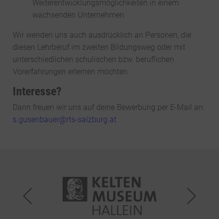
zu YouTube
Weiterentwicklungsmöglichkeiten in einem
Details
Google Ireland Limited, Irland
Switch zum 
wachsenden Unternehmen.
Wir wenden uns auch ausdrücklich an Personen, die
diesen Lehrberuf im zweiten Bildungsweg oder mit
unterschiedlichen schulischen bzw. beruflichen
Vorerfahrungen erlernen möchten.
Interesse?
Dann freuen wir uns auf deine Bewerbung per E-Mail an:
s.gusenbauer@rts-salzburg.at