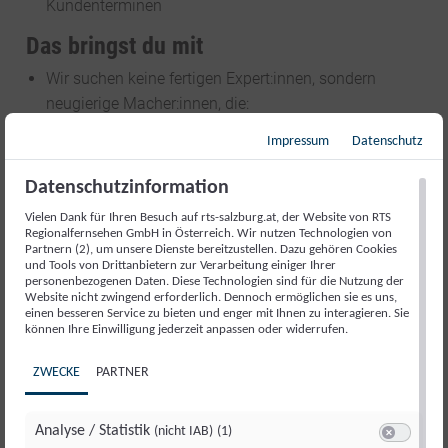
Kundenterminen
Das bringst du mit
Wir suchen keine fertigen Expert:innen, sondern
neugierige Macher:innen, die:
Service lieben.
Freude am Kontakt mit Menschen
Impressum
Datenschutz
und an serviceorientierter Kommunikation
Medien begeistern.
Interesse daran, wie
Datenschutzinformation
Medienprodukte entstehen und erfolgreich
Vielen Dank für Ihren Besuch auf rts-salzburg.at, der Website von RTS
vermarktet werden
Regionalfernsehen GmbH in Österreich. Wir nutzen Technologien von
Partnern (2), um unsere Dienste bereitzustellen. Dazu gehören Cookies
Praktisch denken.
Sicherer Umgang mit PC, E-Mail
und Tools von Drittanbietern zur Verarbeitung einiger Ihrer
und Office-Anwendungen sind ein Plus, aber kein
personenbezogenen Daten. Diese Technologien sind für die Nutzung der
Website nicht zwingend erforderlich. Dennoch ermöglichen sie es uns,
Muss
einen besseren Service zu bieten und enger mit Ihnen zu interagieren. Sie
Verantwortung übernehmen.
Zuverlässigkeit,
können Ihre Einwilligung jederzeit anpassen oder widerrufen.
Lernbereitschaft und eine sorgfältige,
ZWECKE
PARTNER
lösungsorientierte Arbeitsweise
Teamplayer sind.
Kommunikation und
Zusammenarbeit sind bei uns genauso wichtig
Analyse / Statistik
(nicht IAB)
(1)