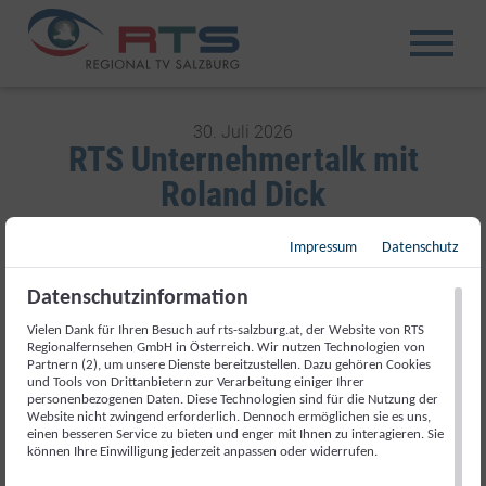
30. Juli 2026
RTS Unternehmertalk mit
Roland Dick
Impressum
Datenschutz
Datenschutzinformation
RTS UNTERNEHMERTALK MIT ROLAND
DICK
Vielen Dank für Ihren Besuch auf rts-salzburg.at, der Website von RTS
Regionalfernsehen GmbH in Österreich. Wir nutzen Technologien von
Do., 30. Juli
Do., 30. Juli
Partnern (2), um unsere Dienste bereitzustellen. Dazu gehören Cookies
und Tools von Drittanbietern zur Verarbeitung einiger Ihrer
personenbezogenen Daten. Diese Technologien sind für die Nutzung der
Website nicht zwingend erforderlich. Dennoch ermöglichen sie es uns,
einen besseren Service zu bieten und enger mit Ihnen zu interagieren. Sie
können Ihre Einwilligung jederzeit anpassen oder widerrufen.
RTS Unternehmertalk mit Claudia Bruckschwaiger
RTS Unternehmertalk mit Martin Loiperdinger