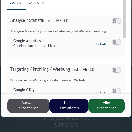
ZWECKE
PARTNER
Analyse / Statistik
(nicht IAB)
(1)
Switch zum 
Anonyme Auswertung zur Fehlerbehebung und Weiterentwicklung
Google Analytics
zu Google Analyti
Details
Google Ireland Limited, Irland
Switch zum 
Targeting / Profiling / Werbung
(nicht IAB)
(1)
Switch zum 
Personalisierte Werbung außerhalb unserer Website
RTS Regionalfernsehen GmbH
Google GTag
zu Google GTag
Details
Google Ireland Limited, Irland
Ludwig-Bieringer-Platz 1
Switch zum 
5071 Wals-Himmelreich
Auswahl
Nichts
Alles
akzeptieren
akzeptieren
akzeptieren
+43 662 630945
office@rts-salzburg.at
Sonstige Inhalte
(nicht IAB)
(2)
Switch zum 
© RTS 2023
Einbindung zusätzlicher Informationen