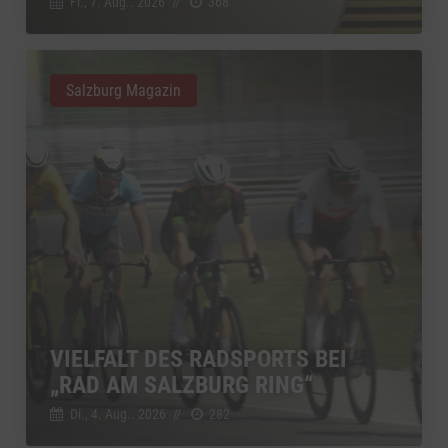
Fr., 7. Aug.. 2026
//
368
Salzburg Magazin
VIELFALT DES RADSPORTS BEI
„RAD AM SALZBURG RING“
Di., 4. Aug.. 2026
//
282