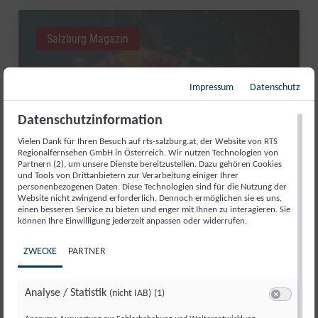
Salzburg Magazin
Impressum
Datenschutz
Datenschutzinformation
Vielen Dank für Ihren Besuch auf rts-salzburg.at, der Website von RTS
Regionalfernsehen GmbH in Österreich. Wir nutzen Technologien von
Partnern (2), um unsere Dienste bereitzustellen. Dazu gehören Cookies
und Tools von Drittanbietern zur Verarbeitung einiger Ihrer
personenbezogenen Daten. Diese Technologien sind für die Nutzung der
Website nicht zwingend erforderlich. Dennoch ermöglichen sie es uns,
RED BULL ROMANIACS: MANUEL
einen besseren Service zu bieten und enger mit Ihnen zu interagieren. Sie
können Ihre Einwilligung jederzeit anpassen oder widerrufen.
LETTENBICHLER FEIERT 7.
GESAMTSIEG
ZWECKE
PARTNER
Di., 4. Aug.. 2026
//
252
Analyse / Statistik
(nicht IAB)
(1)
Switch zum 