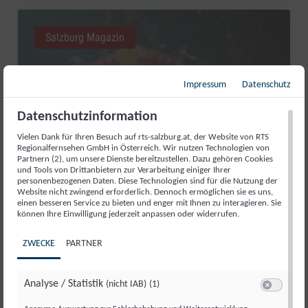
Salzburg Magazin
Impressum
Datenschutz
Datenschutzinformation
Vielen Dank für Ihren Besuch auf rts-salzburg.at, der Website von RTS
Regionalfernsehen GmbH in Österreich. Wir nutzen Technologien von
Partnern (2), um unsere Dienste bereitzustellen. Dazu gehören Cookies
und Tools von Drittanbietern zur Verarbeitung einiger Ihrer
personenbezogenen Daten. Diese Technologien sind für die Nutzung der
Website nicht zwingend erforderlich. Dennoch ermöglichen sie es uns,
RED BULL ROMANIACS: MANUEL
einen besseren Service zu bieten und enger mit Ihnen zu interagieren. Sie
können Ihre Einwilligung jederzeit anpassen oder widerrufen.
LETTENBICHLER FEIERT 7.
GESAMTSIEG
ZWECKE
PARTNER
Di., 4. Aug.. 2026
//
252
Analyse / Statistik
(nicht IAB)
(1)
Switch zum 