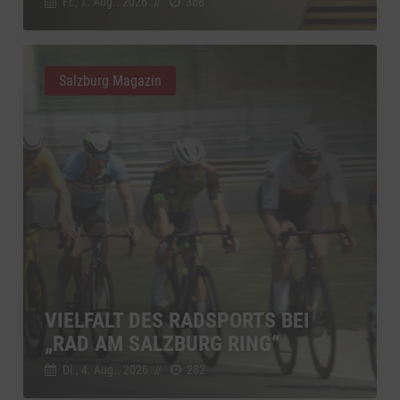
Fr., 7. Aug.. 2026
//
368
Salzburg Magazin
VIELFALT DES RADSPORTS BEI
„RAD AM SALZBURG RING“
Di., 4. Aug.. 2026
//
282