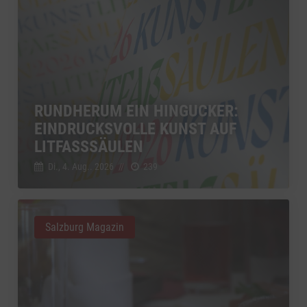
RUNDHERUM EIN HINGUCKER:
EINDRUCKSVOLLE KUNST AUF
LITFASSSÄULEN
Di., 4. Aug.. 2026
//
239
Salzburg Magazin