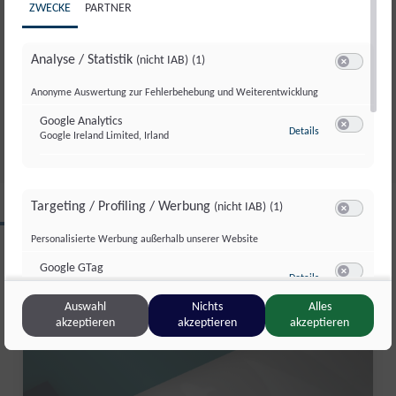
ZWECKE
PARTNER
Analyse / Statistik
(nicht IAB)
(1)
GUT AIDERBICHL: LIEBLINGSTIER
Switch zum 
JULI 2026
Anonyme Auswertung zur Fehlerbehebung und Weiterentwicklung
Fr., 31. Juli. 2026
//
281
Google Analytics
zu Google Analyti
Details
Google Ireland Limited, Irland
Switch zum 
Targeting / Profiling / Werbung
(nicht IAB)
(1)
CLIPS AUS DIESER REGION
Switch zum 
Personalisierte Werbung außerhalb unserer Website
Google GTag
zu Google GTag
Details
Google Ireland Limited, Irland
Switch zum 
Salzburg kompakt
Auswahl
Nichts
Alles
akzeptieren
akzeptieren
akzeptieren
Sonstige Inhalte
(nicht IAB)
(2)
Switch zum 
Einbindung zusätzlicher Informationen