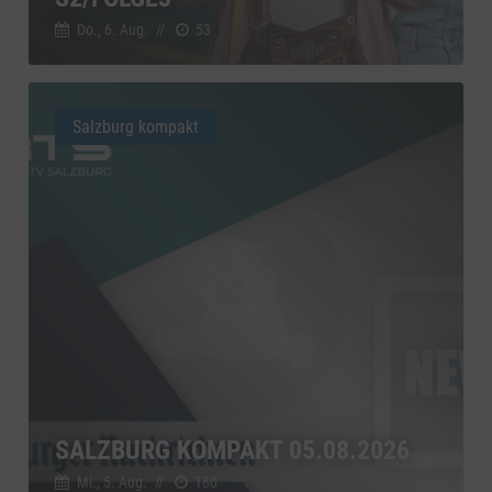
Do., 6. Aug.
//
53
Salzburg kompakt
SALZBURG KOMPAKT 05.08.2026
Mi., 5. Aug.
//
180