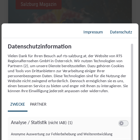
Salzburg Magazin
Impressum
Datenschutz
Datenschutzinformation
Vielen Dank für Ihren Besuch auf rts-salzburg.at, der Website von RTS
Regionalfernsehen GmbH in Österreich. Wir nutzen Technologien von
Partnern (2), um unsere Dienste bereitzustellen. Dazu gehören Cookies
und Tools von Drittanbietern zur Verarbeitung einiger Ihrer
personenbezogenen Daten. Diese Technologien sind für die Nutzung der
RED BULL ROMANIACS: MANUEL
Website nicht zwingend erforderlich. Dennoch ermöglichen sie es uns,
LETTENBICHLER FEIERT 7.
einen besseren Service zu bieten und enger mit Ihnen zu interagieren. Sie
können Ihre Einwilligung jederzeit anpassen oder widerrufen.
GESAMTSIEG
ZWECKE
PARTNER
Di., 4. Aug.. 2026
//
252
Analyse / Statistik
(nicht IAB)
(1)
Switch zum 
Anonyme Auswertung zur Fehlerbehebung und Weiterentwicklung