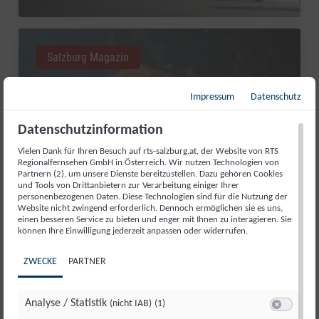
Salzburg Magazin
Impressum
Datenschutz
Datenschutzinformation
Vielen Dank für Ihren Besuch auf rts-salzburg.at, der Website von RTS
Regionalfernsehen GmbH in Österreich. Wir nutzen Technologien von
Partnern (2), um unsere Dienste bereitzustellen. Dazu gehören Cookies
und Tools von Drittanbietern zur Verarbeitung einiger Ihrer
personenbezogenen Daten. Diese Technologien sind für die Nutzung der
Website nicht zwingend erforderlich. Dennoch ermöglichen sie es uns,
einen besseren Service zu bieten und enger mit Ihnen zu interagieren. Sie
RED BULL ROMANIACS: MANUEL
können Ihre Einwilligung jederzeit anpassen oder widerrufen.
LETTENBICHLER FEIERT 7.
ZWECKE
PARTNER
GESAMTSIEG
Di., 4. Aug.. 2026
//
252
Analyse / Statistik
(nicht IAB)
(1)
Switch zum 