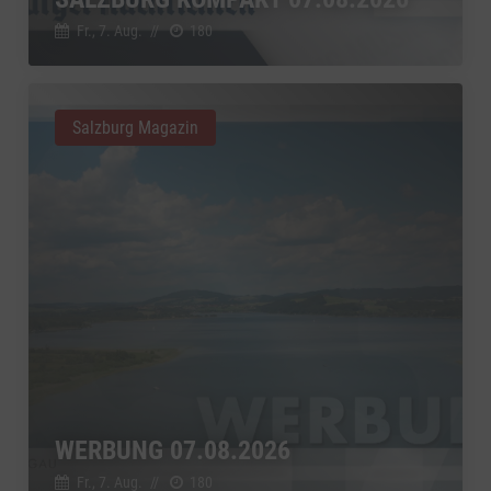
Google Ireland Limited, Irland
Switch zum 
Fr., 7. Aug.
//
180
Salzburg Magazin
WERBUNG 07.08.2026
Fr., 7. Aug.
//
180