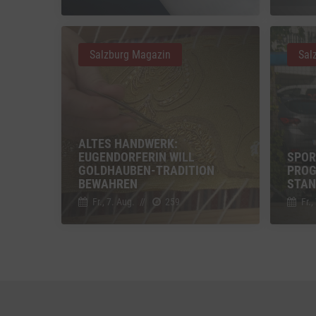
Vimeo
Vimeo 
Salzburg Magazin
Sal
YouTu
Google 
ALTES HANDWERK:
EUGENDORFERIN WILL
SPOR
GOLDHAUBEN-TRADITION
PROG
BEWAHREN
STAN
Fr., 7. Aug.
//
259
Fr.,