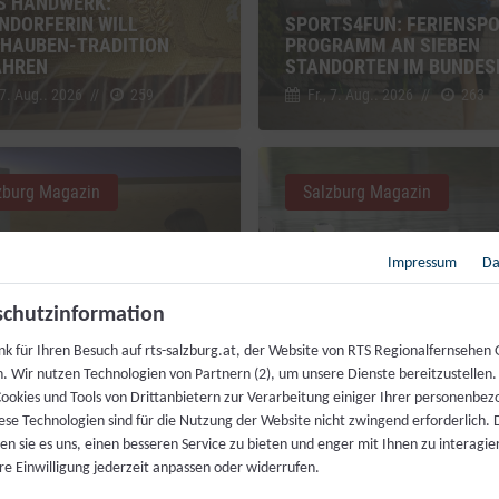
S HANDWERK:
NDORFERIN WILL
SPORTS4FUN: FERIENSPO
HAUBEN-TRADITION
PROGRAMM AN SIEBEN
AHREN
STANDORTEN IM BUNDES
 7. Aug.. 2026
//
259
Fr., 7. Aug.. 2026
//
263
zburg Magazin
Salzburg Magazin
Impressum
Da
chutzinformation
nk für Ihren Besuch auf rts-salzburg.at, der Website von RTS Regionalfernsehen
DIENSTVERLÄNGERUNG:
VIELFALT DES RADSPORTS
h. Wir nutzen Technologien von Partnern (2), um unsere Dienste bereitzustellen
BRINGT DIE REFORM?
„RAD AM SALZBURG RING
ookies und Tools von Drittanbietern zur Verarbeitung einiger Ihrer personenbe
ese Technologien sind für die Nutzung der Website nicht zwingend erforderlich.
 7. Aug.. 2026
//
368
Di., 4. Aug.. 2026
//
282
n sie es uns, einen besseren Service zu bieten und enger mit Ihnen zu interagier
re Einwilligung jederzeit anpassen oder widerrufen.