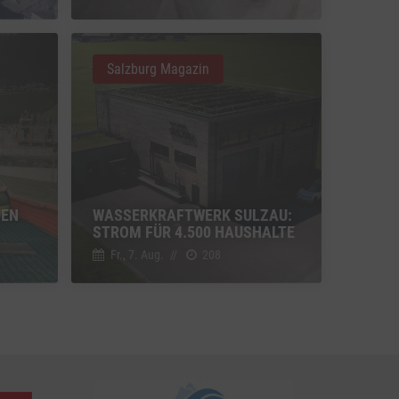
u Vimeo
Switch zum Einwilligen bzw. Ablehnen des Dienstes Vimeo
Salzburg Magazin
u YouTube
Switch zum Einwilligen bzw. Ablehnen des Dienstes YouTube
UEN
WASSERKRAFTWERK SULZAU:
STROM FÜR 4.500 HAUSHALTE
Fr., 7. Aug.
//
208