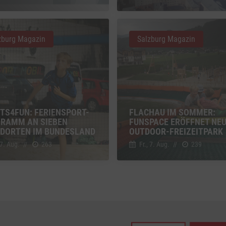
z
Details
Inc., USA
zburg Magazin
Salzburg Magazin
be
z
Details
Ireland Limited, Irland
TS4FUN: FERIENSPORT-
FLACHAU IM SOMMER:
RAMM AN SIEBEN
FUNSPACE ERÖFFNET NE
DORTEN IM BUNDESLAND
OUTDOOR-FREIZEITPARK
 7. Aug.
//
263
Fr., 7. Aug.
//
239