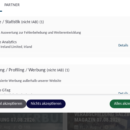
PARTNER
 / Statistik
(nicht IAB)
(1)
Auswertung zur Fehlerbehebung und Weiterentwicklung
 Analytics
z
Details
Ireland Limited, Irland
zburg Magazin
Salzburg Magazin
ing / Profiling / Werbung
(nicht IAB)
(1)
isierte Werbung außerhalb unserer Website
e GTag
z
Details
Ireland Limited, Irland
l akzeptieren
Nichts akzeptieren
Alles akz
VERABSCHIEDUNG SALZ
ge Inhalte
(nicht IAB)
(2)
UNG 07.08.2026
MAGAZIN 07.08.2026
 7. Aug.
//
180
Fr., 7. Aug.
//
38
g zusätzlicher Informationen