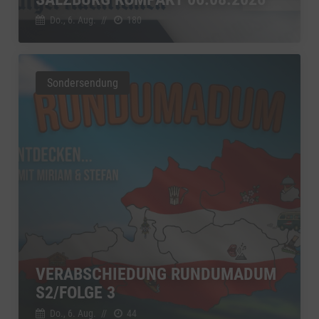
Google Ireland Limited, Irland
Switch zum 
Do., 6. Aug.
//
180
Sondersendung
VERABSCHIEDUNG RUNDUMADUM
S2/FOLGE 3
Do., 6. Aug.
//
44