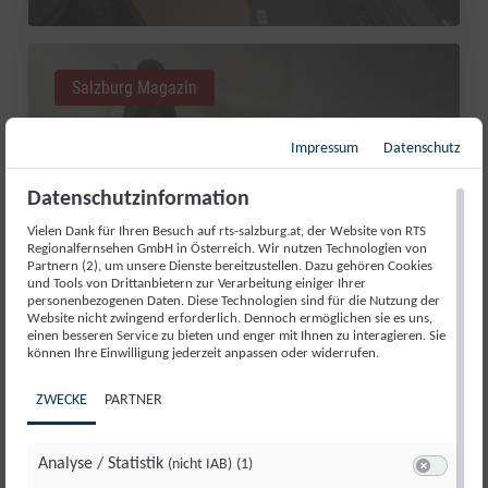
Salzburg Magazin
Impressum
Datenschutz
Datenschutzinformation
Vielen Dank für Ihren Besuch auf rts-salzburg.at, der Website von RTS
Regionalfernsehen GmbH in Österreich. Wir nutzen Technologien von
Partnern (2), um unsere Dienste bereitzustellen. Dazu gehören Cookies
und Tools von Drittanbietern zur Verarbeitung einiger Ihrer
personenbezogenen Daten. Diese Technologien sind für die Nutzung der
Website nicht zwingend erforderlich. Dennoch ermöglichen sie es uns,
einen besseren Service zu bieten und enger mit Ihnen zu interagieren. Sie
können Ihre Einwilligung jederzeit anpassen oder widerrufen.
GUT AIDERBICHL: LIEBLINGSTIER
ZWECKE
PARTNER
JULI 2026
Fr., 31. Juli. 2026
//
281
Analyse / Statistik
(nicht IAB)
(1)
Switch zum 