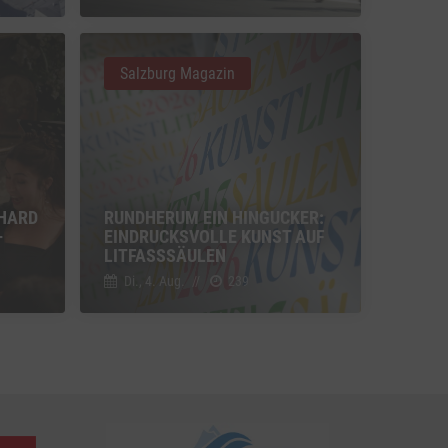
u Vimeo
Switch zum Einwilligen bzw. Ablehnen des Dienstes Vimeo
Salzburg Magazin
u YouTube
Switch zum Einwilligen bzw. Ablehnen des Dienstes YouTube
HARD
RUNDHERUM EIN HINGUCKER:
-
EINDRUCKSVOLLE KUNST AUF
LITFASSSÄULEN
Di., 4. Aug.
//
239