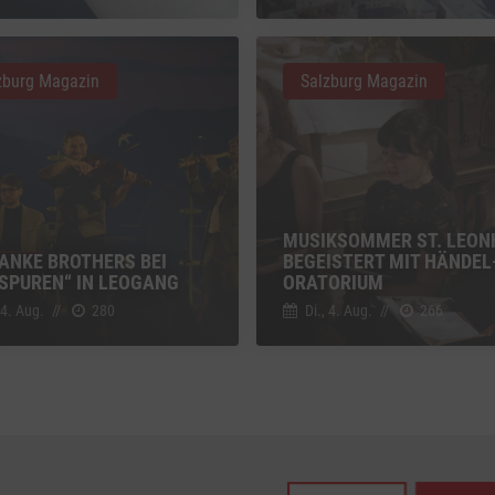
z
Details
Inc., USA
zburg Magazin
Salzburg Magazin
be
z
Details
Ireland Limited, Irland
MUSIKSOMMER ST. LEON
HANKE BROTHERS BEI
BEGEISTERT MIT HÄNDEL
SPUREN“ IN LEOGANG
ORATORIUM
 4. Aug.
//
280
Di., 4. Aug.
//
266