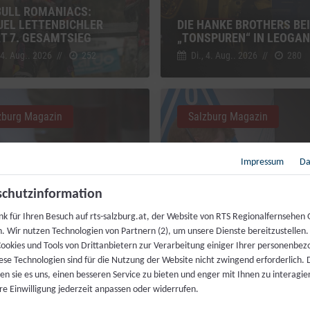
BULL ROMANIACS:
EL LETTENBICHLER
DIE HANKE BROTHERS BEI
RT 7. GESAMTSIEG
„TONSPUREN“ IN LEOGA
 4. Aug.. 2026
//
252
Di., 4. Aug.. 2026
//
280
zburg Magazin
Salzburg Magazin
Impressum
Da
chutzinformation
MAHL FÜR JEDERMANN:
nk für Ihren Besuch auf rts-salzburg.at, der Website von RTS Regionalfernsehen
ZENKÖCHE SPENDIEREN
h. Wir nutzen Technologien von Partnern (2), um unsere Dienste bereitzustellen
IS FESTMAHL
LIVEKONTAKT ZUR ISS
ookies und Tools von Drittanbietern zur Verarbeitung einiger Ihrer personenbe
 4. Aug.. 2026
//
230
Fr., 31. Juli. 2026
//
216
ese Technologien sind für die Nutzung der Website nicht zwingend erforderlich.
n sie es uns, einen besseren Service zu bieten und enger mit Ihnen zu interagier
re Einwilligung jederzeit anpassen oder widerrufen.