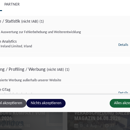
PARTNER
 / Statistik
(nicht IAB)
(1)
Auswertung zur Fehlerbehebung und Weiterentwicklung
 Analytics
z
Details
Ireland Limited, Irland
zburg kompakt
Salzburg Magazin
ing / Profiling / Werbung
(nicht IAB)
(1)
isierte Werbung außerhalb unserer Website
e GTag
z
Details
Ireland Limited, Irland
l akzeptieren
Nichts akzeptieren
Alles akz
BURG KOMPAKT VOM
VERABSCHIEDUNG SALZ
.2026
MAGAZIN 04.08.2026
ge Inhalte
(nicht IAB)
(2)
 4. Aug.
//
180
Di., 4. Aug.
//
37
g zusätzlicher Informationen