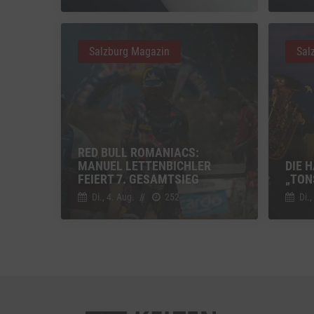
Vimeo
Vimeo 
Salzburg Magazin
Sal
YouTu
Google 
RED BULL ROMANIACS:
MANUEL LETTENBICHLER
DIE 
FEIERT 7. GESAMTSIEG
„TON
Di., 4. Aug.
//
252
Di.,