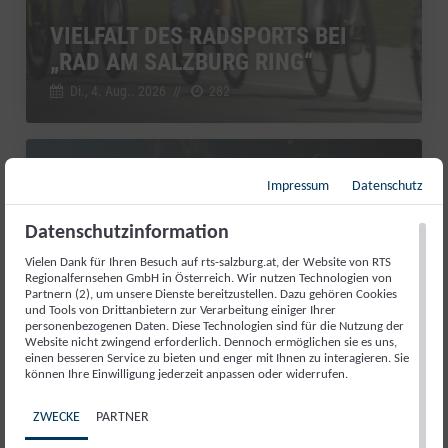
VIELFALT DES RADSPORTS BEI
„RAD AM SALZBURG RING“
Di., 4. Aug.. 2026
//
282
Salzburg Magazin
Impressum
Datenschutz
Datenschutzinformation
Vielen Dank für Ihren Besuch auf rts-salzburg.at, der Website von RTS
Regionalfernsehen GmbH in Österreich. Wir nutzen Technologien von
Partnern (2), um unsere Dienste bereitzustellen. Dazu gehören Cookies
und Tools von Drittanbietern zur Verarbeitung einiger Ihrer
personenbezogenen Daten. Diese Technologien sind für die Nutzung der
Website nicht zwingend erforderlich. Dennoch ermöglichen sie es uns,
einen besseren Service zu bieten und enger mit Ihnen zu interagieren. Sie
können Ihre Einwilligung jederzeit anpassen oder widerrufen.
RED BULL ROMANIACS: MANUEL
ZWECKE
PARTNER
LETTENBICHLER FEIERT 7.