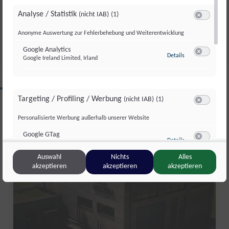
GESAMTSIEG
Analyse / Statistik
(nicht IAB)
(1)
Switch zum 
Di., 4. Aug.. 2026
//
252
Anonyme Auswertung zur Fehlerbehebung und Weiterentwicklung
Google Analytics
zu Google Analyti
Details
Google Ireland Limited, Irland
Switch zum 
CLIPS AUS DIESER REGION
Targeting / Profiling / Werbung
(nicht IAB)
(1)
Switch zum 
Personalisierte Werbung außerhalb unserer Website
Salzburg Magazin
Google GTag
zu Google GTag
Details
Google Ireland Limited, Irland
Switch zum 
Auswahl
Nichts
Alles
akzeptieren
akzeptieren
akzeptieren
Sonstige Inhalte
(nicht IAB)
(2)
Switch zum 
Einbindung zusätzlicher Informationen
Vimeo
zu Vimeo
Details
Vimeo Inc., USA