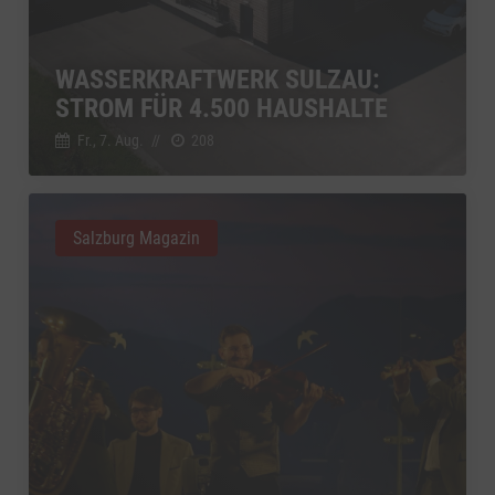
Switch zum 
YouTube
zu YouTube
Details
Google Ireland Limited, Irland
Switch zum 
WASSERKRAFTWERK SULZAU:
STROM FÜR 4.500 HAUSHALTE
Fr., 7. Aug.
//
208
Salzburg Magazin