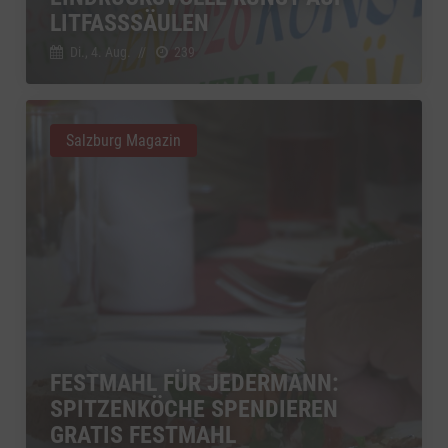
zu YouTube
Details
LITFASSSÄULEN
Google Ireland Limited, Irland
Switch zum 
Di., 4. Aug.
//
239
Salzburg Magazin
FESTMAHL FÜR JEDERMANN:
SPITZENKÖCHE SPENDIEREN
GRATIS FESTMAHL