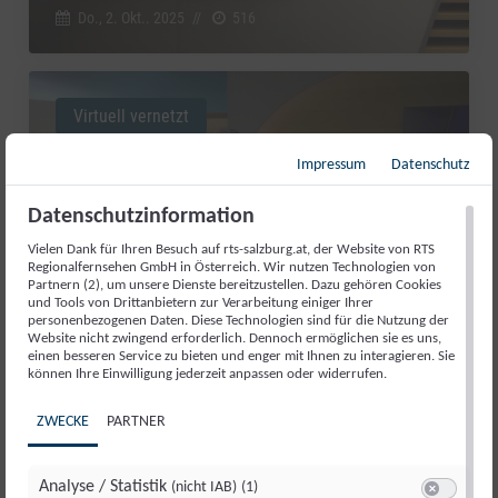
Do., 2. Okt.. 2025
//
516
Virtuell vernetzt
Impressum
Datenschutz
Datenschutzinformation
Vielen Dank für Ihren Besuch auf rts-salzburg.at, der Website von RTS
Regionalfernsehen GmbH in Österreich. Wir nutzen Technologien von
Partnern (2), um unsere Dienste bereitzustellen. Dazu gehören Cookies
und Tools von Drittanbietern zur Verarbeitung einiger Ihrer
personenbezogenen Daten. Diese Technologien sind für die Nutzung der
Website nicht zwingend erforderlich. Dennoch ermöglichen sie es uns,
einen besseren Service zu bieten und enger mit Ihnen zu interagieren. Sie
können Ihre Einwilligung jederzeit anpassen oder widerrufen.
VON PINZGAU BIS ZUR UNO:
ZWECKE
PARTNER
NEUES AUS DER KI-WELT
Do., 2. Okt.. 2025
//
155
Analyse / Statistik
(nicht IAB)
(1)