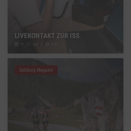
zu Vimeo
Details
Vimeo Inc., USA
Switch zum 
YouTube
zu YouTube
Details
Google Ireland Limited, Irland
Switch zum 
LIVEKONTAKT ZUR ISS
Fr., 31. Juli
//
216
Salzburg Magazin