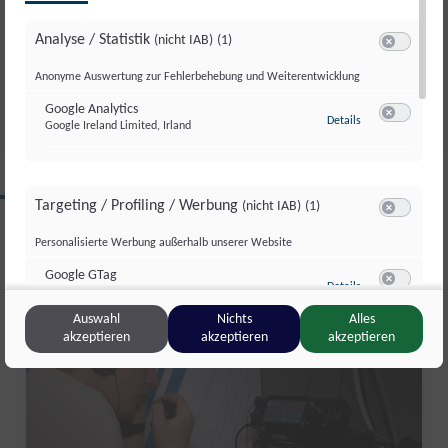
GUT AIDERBICHL: LIEBLINGSTIER
Analyse / Statistik
(nicht IAB)
(1)
JULI 2026
Switch zum 
Anonyme Auswertung zur Fehlerbehebung und Weiterentwicklung
Fr., 31. Juli. 2026
//
281
Google Analytics
zu Google Analyti
Details
Google Ireland Limited, Irland
Switch zum 
CLIPS AUS DIESER REGION
Targeting / Profiling / Werbung
(nicht IAB)
(1)
Switch zum 
Personalisierte Werbung außerhalb unserer Website
Salzburg Magazin
Google GTag
zu Google GTag
Details
Google Ireland Limited, Irland
Switch zum 
Auswahl
Nichts
Alles
akzeptieren
akzeptieren
akzeptieren
Sonstige Inhalte
(nicht IAB)
(2)
Switch zum 
Einbindung zusätzlicher Informationen
Vimeo