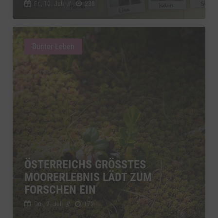
Fr., 10. Juli
//
238
Bunter Leben
ÖSTERREICHS GRÖSSTES M
OORERLEBNIS LÄDT ZUM F
ORSCHEN EIN
Do., 2. Juli
//
172