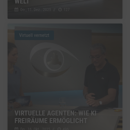
WELT
Do., 11. Dez.. 2025
//
127
Virtuell vernetzt
VIRTUELLE AGENTEN: WIE KI
FREIRÄUME ERMÖGLICHT
Do., 16. Okt.. 2025
//
496