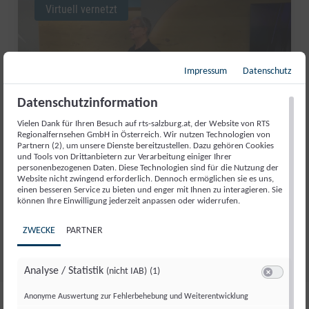
Virtuell vernetzt
Impressum
Datenschutz
Datenschutzinformation
Vielen Dank für Ihren Besuch auf rts-salzburg.at, der Website von RTS
Regionalfernsehen GmbH in Österreich. Wir nutzen Technologien von
Partnern (2), um unsere Dienste bereitzustellen. Dazu gehören Cookies
und Tools von Drittanbietern zur Verarbeitung einiger Ihrer
personenbezogenen Daten. Diese Technologien sind für die Nutzung der
Website nicht zwingend erforderlich. Dennoch ermöglichen sie es uns,
VON PINZGAU BIS ZUR UNO:
einen besseren Service zu bieten und enger mit Ihnen zu interagieren. Sie
können Ihre Einwilligung jederzeit anpassen oder widerrufen.
NEUES AUS DER KI-WELT
ZWECKE
PARTNER
Do., 2. Okt.. 2025
//
155
Analyse / Statistik
(nicht IAB)
(1)
Switch zum 
Anonyme Auswertung zur Fehlerbehebung und Weiterentwicklung