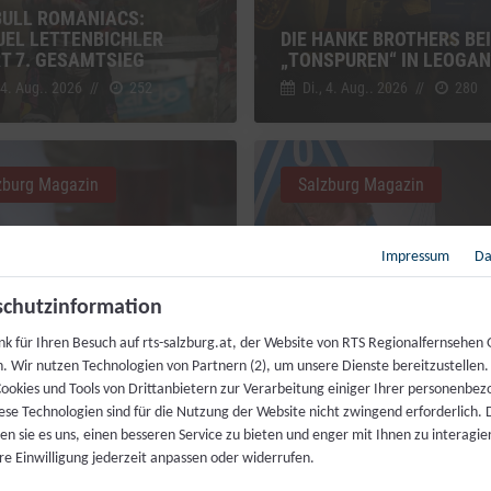
BULL ROMANIACS:
EL LETTENBICHLER
DIE HANKE BROTHERS BEI
RT 7. GESAMTSIEG
„TONSPUREN“ IN LEOGA
 4. Aug.. 2026
//
252
Di., 4. Aug.. 2026
//
280
zburg Magazin
Salzburg Magazin
Impressum
Da
chutzinformation
MAHL FÜR JEDERMANN:
nk für Ihren Besuch auf rts-salzburg.at, der Website von RTS Regionalfernsehen
ZENKÖCHE SPENDIEREN
h. Wir nutzen Technologien von Partnern (2), um unsere Dienste bereitzustellen
IS FESTMAHL
LIVEKONTAKT ZUR ISS
ookies und Tools von Drittanbietern zur Verarbeitung einiger Ihrer personenbe
 4. Aug.. 2026
//
230
Fr., 31. Juli. 2026
//
216
ese Technologien sind für die Nutzung der Website nicht zwingend erforderlich.
n sie es uns, einen besseren Service zu bieten und enger mit Ihnen zu interagier
re Einwilligung jederzeit anpassen oder widerrufen.