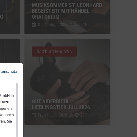
MUSIKSOMMER ST. LEONHARD
BEGEISTERT MIT HÄNDEL-
NG
ORATORIUM
Di., 4. Aug.. 2026
//
266
Salzburg Magazin
tenschutz
Zurück zur Übersicht
←
 GmbH in
GUT AIDERBICHL:
. Dazu
LIEBLINGSTIER JULI 2026
zogenen
Fr., 31. Juli. 2026
//
281
 Dennoch
en. Sie