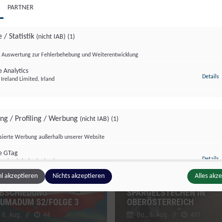
PARTNER
 / Statistik
(nicht IAB)
(1)
Auswertung zur Fehlerbehebung und Weiterentwicklung
 Analytics
z
Details
Ireland Limited, Irland
dersendung
Sondersendung
ing / Profiling / Werbung
(nicht IAB)
(1)
isierte Werbung außerhalb unserer Website
e GTag
z
Details
Ireland Limited, Irland
l akzeptieren
Nichts akzeptieren
Alles akz
BSCHIEDUNG
SPARGELSTECHEN IN
UMADUM S2/FOLGE 3
OBERÖSTERREICH
ge Inhalte
(nicht IAB)
(2)
, 6. Aug.
//
44
Do., 6. Aug.
//
491
g zusätzlicher Informationen