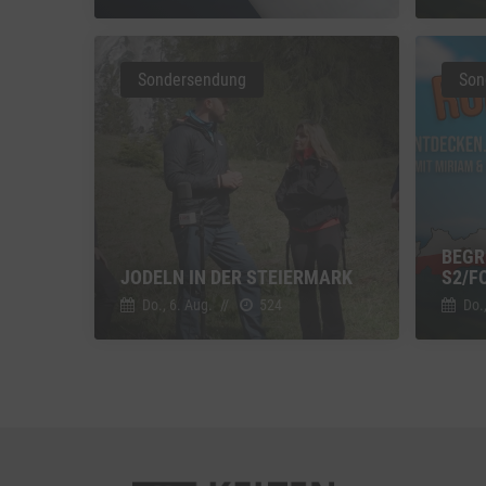
Vimeo
Vimeo 
Sondersendung
Son
YouTu
Google 
BEGR
JODELN IN DER STEIERMARK
2/FO
Do., 6. Aug.
//
524
Do.