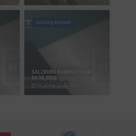
u Vimeo
Switch zum Einwilligen bzw. Ablehnen des Dienstes Vimeo
Salzburg kompakt
u YouTube
Switch zum Einwilligen bzw. Ablehnen des Dienstes YouTube
SALZBURG KOMPAKT VOM
04.08.2026
Di., 4. Aug.
//
180