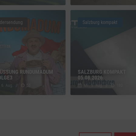
z
Details
Inc., USA
dersendung
Salzburg kompakt
be
z
Details
Ireland Limited, Irland
ÜSSUNG RUNDUMADUM S
SALZBURG KOMPAKT
LGE3
05.08.2026
, 6. Aug.
//
53
Mi., 5. Aug.
//
180