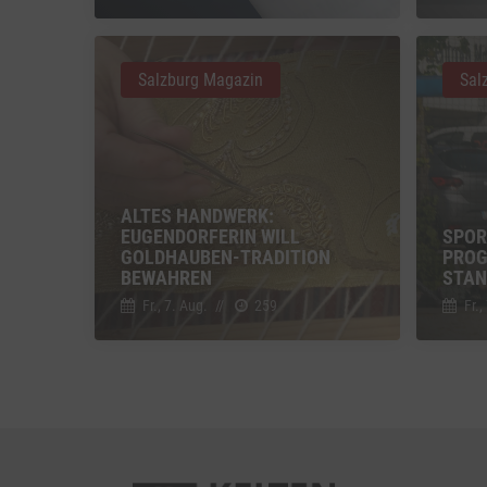
Vimeo
Vimeo 
Salzburg Magazin
Sal
YouTu
Google 
ALTES HANDWERK:
EUGENDORFERIN WILL
SPOR
GOLDHAUBEN-TRADITION
PROG
BEWAHREN
STAN
Fr., 7. Aug.
//
259
Fr.,