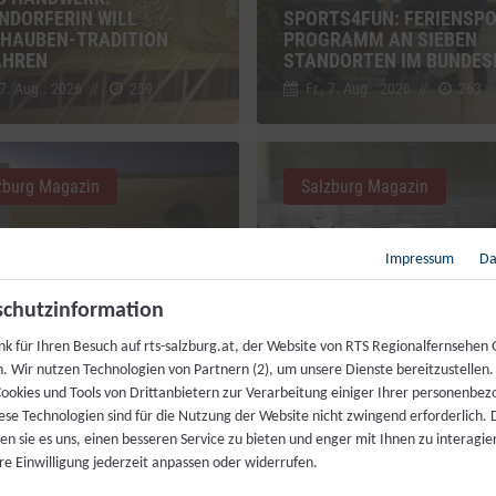
NDORFERIN WILL
SPORTS4FUN: FERIENSPO
HAUBEN-TRADITION
PROGRAMM AN SIEBEN
AHREN
STANDORTEN IM BUNDES
 7. Aug.. 2026
//
259
Fr., 7. Aug.. 2026
//
263
zburg Magazin
Salzburg Magazin
Impressum
Da
chutzinformation
nk für Ihren Besuch auf rts-salzburg.at, der Website von RTS Regionalfernsehen
DIENSTVERLÄNGERUNG:
VIELFALT DES RADSPORTS
h. Wir nutzen Technologien von Partnern (2), um unsere Dienste bereitzustellen
BRINGT DIE REFORM?
„RAD AM SALZBURG RING
ookies und Tools von Drittanbietern zur Verarbeitung einiger Ihrer personenbe
 7. Aug.. 2026
//
368
Di., 4. Aug.. 2026
//
282
ese Technologien sind für die Nutzung der Website nicht zwingend erforderlich.
n sie es uns, einen besseren Service zu bieten und enger mit Ihnen zu interagier
re Einwilligung jederzeit anpassen oder widerrufen.