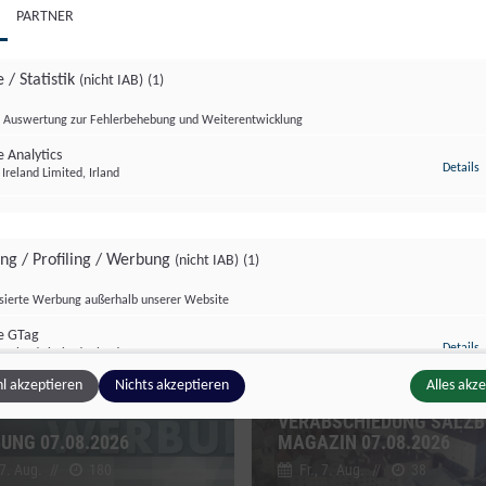
PARTNER
 / Statistik
(nicht IAB)
(1)
Auswertung zur Fehlerbehebung und Weiterentwicklung
 Analytics
z
Details
Ireland Limited, Irland
zburg Magazin
Salzburg Magazin
ing / Profiling / Werbung
(nicht IAB)
(1)
isierte Werbung außerhalb unserer Website
e GTag
z
Details
Ireland Limited, Irland
l akzeptieren
Nichts akzeptieren
Alles akz
VERABSCHIEDUNG SALZ
UNG 07.08.2026
MAGAZIN 07.08.2026
ge Inhalte
(nicht IAB)
(2)
 7. Aug.
//
180
Fr., 7. Aug.
//
38
g zusätzlicher Informationen