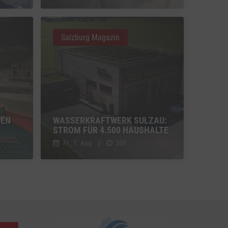
u Vimeo
Switch zum Einwilligen bzw. Ablehnen des Dienstes Vimeo
Salzburg Magazin
u YouTube
Switch zum Einwilligen bzw. Ablehnen des Dienstes YouTube
UEN
WASSERKRAFTWERK SULZAU:
STROM FÜR 4.500 HAUSHALTE
Fr., 7. Aug.
//
208