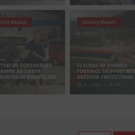
z
Details
Inc., USA
zburg Magazin
Salzburg Magazin
be
z
Details
Ireland Limited, Irland
TS4FUN: FERIENSPORT-
FLACHAU IM SOMMER:
RAMM AN SIEBEN
FUNSPACE ERÖFFNET NE
DORTEN IM BUNDESLAND
OUTDOOR-FREIZEITPARK
 7. Aug.
//
263
Fr., 7. Aug.
//
239