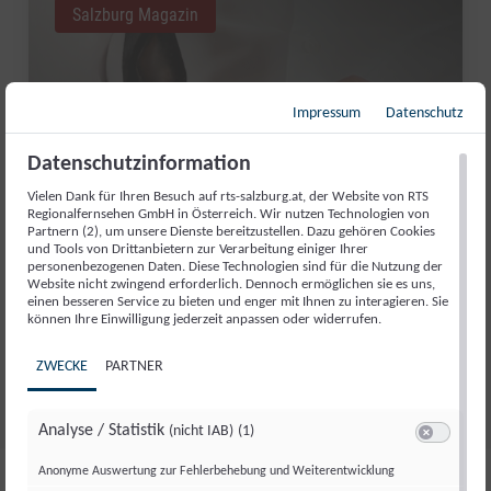
Salzburg Magazin
Impressum
Datenschutz
Datenschutzinformation
Vielen Dank für Ihren Besuch auf rts-salzburg.at, der Website von RTS
Regionalfernsehen GmbH in Österreich. Wir nutzen Technologien von
Partnern (2), um unsere Dienste bereitzustellen. Dazu gehören Cookies
und Tools von Drittanbietern zur Verarbeitung einiger Ihrer
personenbezogenen Daten. Diese Technologien sind für die Nutzung der
Website nicht zwingend erforderlich. Dennoch ermöglichen sie es uns,
GUT AIDERBICHL: LIEBLINGSTIER
einen besseren Service zu bieten und enger mit Ihnen zu interagieren. Sie
können Ihre Einwilligung jederzeit anpassen oder widerrufen.
JULI 2026
ZWECKE
PARTNER
Fr., 31. Juli. 2026
//
281
Analyse / Statistik
(nicht IAB)
(1)
Switch zum 
Anonyme Auswertung zur Fehlerbehebung und Weiterentwicklung