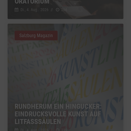
ORATORIUM
Di., 4. Aug.. 2026
//
266
Salzburg Magazin
RUNDHERUM EIN HINGUCKER:
EINDRUCKSVOLLE KUNST AUF
LITFASSSÄULEN
Di., 4. Aug.. 2026
//
239