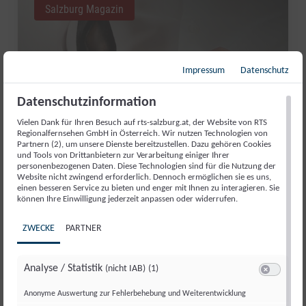
Salzburg Magazin
Impressum
Datenschutz
Datenschutzinformation
Vielen Dank für Ihren Besuch auf rts-salzburg.at, der Website von RTS
Regionalfernsehen GmbH in Österreich. Wir nutzen Technologien von
Partnern (2), um unsere Dienste bereitzustellen. Dazu gehören Cookies
und Tools von Drittanbietern zur Verarbeitung einiger Ihrer
personenbezogenen Daten. Diese Technologien sind für die Nutzung der
Website nicht zwingend erforderlich. Dennoch ermöglichen sie es uns,
GUT AIDERBICHL: LIEBLINGSTIER
einen besseren Service zu bieten und enger mit Ihnen zu interagieren. Sie
können Ihre Einwilligung jederzeit anpassen oder widerrufen.
JULI 2026
ZWECKE
PARTNER
Fr., 31. Juli. 2026
//
281
Analyse / Statistik
(nicht IAB)
(1)
Switch zum 
Anonyme Auswertung zur Fehlerbehebung und Weiterentwicklung