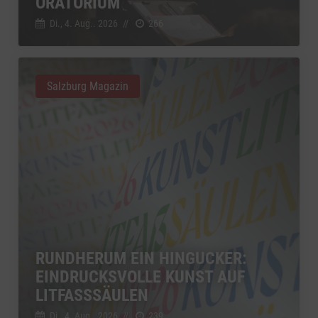
ORATORIUM
Di., 4. Aug.. 2026
//
266
Salzburg Magazin
RUNDHERUM EIN HINGUCKER:
EINDRUCKSVOLLE KUNST AUF
LITFASSSÄULEN
Di., 4. Aug.. 2026
//
239