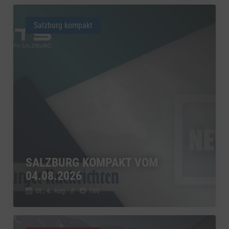
Salzburg kompakt
SALZBURG KOMPAKT VOM
04.08.2026
Di., 4. Aug.
//
180