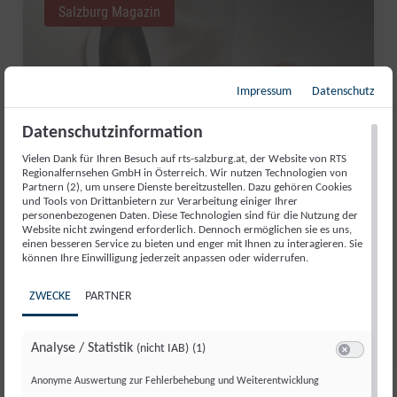
Salzburg Magazin
Impressum
Datenschutz
Datenschutzinformation
Vielen Dank für Ihren Besuch auf rts-salzburg.at, der Website von RTS
Regionalfernsehen GmbH in Österreich. Wir nutzen Technologien von
Partnern (2), um unsere Dienste bereitzustellen. Dazu gehören Cookies
und Tools von Drittanbietern zur Verarbeitung einiger Ihrer
personenbezogenen Daten. Diese Technologien sind für die Nutzung der
Website nicht zwingend erforderlich. Dennoch ermöglichen sie es uns,
GUT AIDERBICHL: LIEBLINGSTIER
einen besseren Service zu bieten und enger mit Ihnen zu interagieren. Sie
können Ihre Einwilligung jederzeit anpassen oder widerrufen.
JULI 2026
ZWECKE
PARTNER
Fr., 31. Juli. 2026
//
281
Analyse / Statistik
(nicht IAB)
(1)
Switch zum 
Anonyme Auswertung zur Fehlerbehebung und Weiterentwicklung