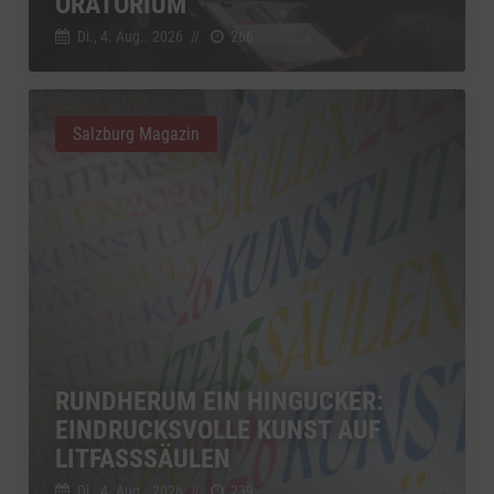
ORATORIUM
Di., 4. Aug.. 2026
//
266
Salzburg Magazin
RUNDHERUM EIN HINGUCKER:
EINDRUCKSVOLLE KUNST AUF
LITFASSSÄULEN
Di., 4. Aug.. 2026
//
239